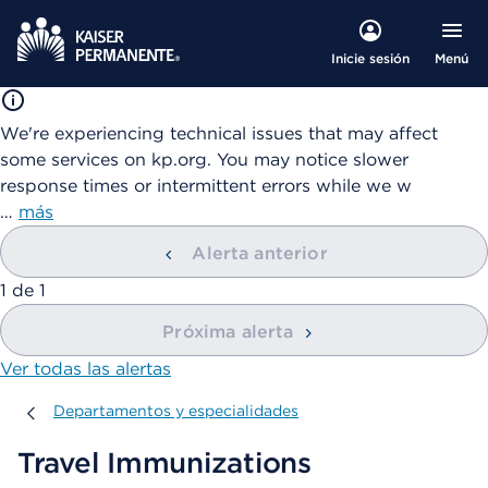
Menú
Inicie sesión
We're experiencing technical issues that may affect
some services on kp.org. You may notice slower
response times or intermittent errors while we w
…
más
Alerta anterior
mostrando
1
de
1
Próxima alerta
Ver todas las alertas
Departamentos y especialidades
Departamentos y especialidades
Travel Immunizations