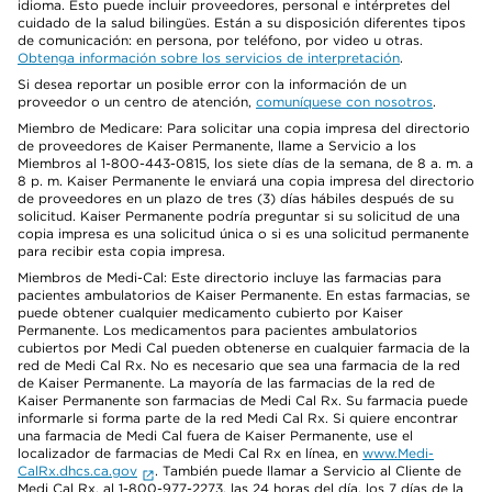
idioma. Esto puede incluir proveedores, personal e intérpretes del
cuidado de la salud bilingües. Están a su disposición diferentes tipos
de comunicación: en persona, por teléfono, por video u otras.
Obtenga información sobre los servicios de interpretación
.
Si desea reportar un posible error con la información de un
proveedor o un centro de atención,
comuníquese con nosotros
.
Miembro de Medicare: Para solicitar una copia impresa del directorio
de proveedores de Kaiser Permanente, llame a Servicio a los
Miembros al 1-800-443-0815, los siete días de la semana, de 8 a. m. a
8 p. m. Kaiser Permanente le enviará una copia impresa del directorio
de proveedores en un plazo de tres (3) días hábiles después de su
solicitud. Kaiser Permanente podría preguntar si su solicitud de una
copia impresa es una solicitud única o si es una solicitud permanente
para recibir esta copia impresa.
Miembros de Medi-Cal: Este directorio incluye las farmacias para
pacientes ambulatorios de Kaiser Permanente. En estas farmacias, se
puede obtener cualquier medicamento cubierto por Kaiser
Permanente. Los medicamentos para pacientes ambulatorios
cubiertos por Medi Cal pueden obtenerse en cualquier farmacia de la
red de Medi Cal Rx. No es necesario que sea una farmacia de la red
de Kaiser Permanente. La mayoría de las farmacias de la red de
Kaiser Permanente son farmacias de Medi Cal Rx. Su farmacia puede
informarle si forma parte de la red Medi Cal Rx. Si quiere encontrar
una farmacia de Medi Cal fuera de Kaiser Permanente, use el
localizador de farmacias de Medi Cal Rx en línea, en
www.Medi-
CalRx.dhcs.ca.gov
. También puede llamar a Servicio al Cliente de
Medi Cal Rx, al 1-800-977-2273, las 24 horas del día, los 7 días de la