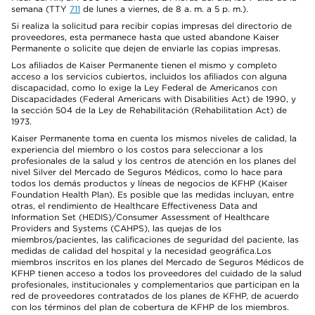
semana (TTY
711
de lunes a viernes, de 8 a. m. a 5 p. m.).
Si realiza la solicitud para recibir copias impresas del directorio de
proveedores, esta permanece hasta que usted abandone Kaiser
Permanente o solicite que dejen de enviarle las copias impresas.
Los afiliados de Kaiser Permanente tienen el mismo y completo
acceso a los servicios cubiertos, incluidos los afiliados con alguna
discapacidad, como lo exige la Ley Federal de Americanos con
Discapacidades (Federal Americans with Disabilities Act) de 1990, y
la sección 504 de la Ley de Rehabilitación (Rehabilitation Act) de
1973.
Kaiser Permanente toma en cuenta los mismos niveles de calidad, la
experiencia del miembro o los costos para seleccionar a los
profesionales de la salud y los centros de atención en los planes del
nivel Silver del Mercado de Seguros Médicos, como lo hace para
todos los demás productos y líneas de negocios de KFHP (Kaiser
Foundation Health Plan). Es posible que las medidas incluyan, entre
otras, el rendimiento de Healthcare Effectiveness Data and
Information Set (HEDIS)/Consumer Assessment of Healthcare
Providers and Systems (CAHPS), las quejas de los
miembros/pacientes, las calificaciones de seguridad del paciente, las
medidas de calidad del hospital y la necesidad geográfica.Los
miembros inscritos en los planes del Mercado de Seguros Médicos de
KFHP tienen acceso a todos los proveedores del cuidado de la salud
profesionales, institucionales y complementarios que participan en la
red de proveedores contratados de los planes de KFHP, de acuerdo
con los términos del plan de cobertura de KFHP de los miembros.