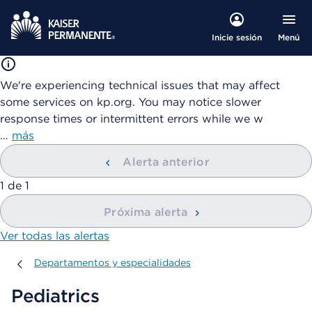
Menú
Inicie sesión
We're experiencing technical issues that may affect
some services on kp.org. You may notice slower
response times or intermittent errors while we w
…
más
Alerta anterior
mostrando
1
de
1
Próxima alerta
Ver todas las alertas
Departamentos y especialidades
Departamentos y especialidades
Pediatrics