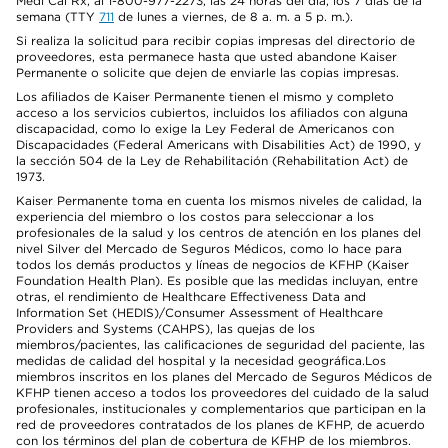
Medi Cal Rx, al 1-800-977-2273, las 24 horas del día, los 7 días de la
semana (TTY
711
de lunes a viernes, de 8 a. m. a 5 p. m.).
Si realiza la solicitud para recibir copias impresas del directorio de
proveedores, esta permanece hasta que usted abandone Kaiser
Permanente o solicite que dejen de enviarle las copias impresas.
Los afiliados de Kaiser Permanente tienen el mismo y completo
acceso a los servicios cubiertos, incluidos los afiliados con alguna
discapacidad, como lo exige la Ley Federal de Americanos con
Discapacidades (Federal Americans with Disabilities Act) de 1990, y
la sección 504 de la Ley de Rehabilitación (Rehabilitation Act) de
1973.
Kaiser Permanente toma en cuenta los mismos niveles de calidad, la
experiencia del miembro o los costos para seleccionar a los
profesionales de la salud y los centros de atención en los planes del
nivel Silver del Mercado de Seguros Médicos, como lo hace para
todos los demás productos y líneas de negocios de KFHP (Kaiser
Foundation Health Plan). Es posible que las medidas incluyan, entre
otras, el rendimiento de Healthcare Effectiveness Data and
Information Set (HEDIS)/Consumer Assessment of Healthcare
Providers and Systems (CAHPS), las quejas de los
miembros/pacientes, las calificaciones de seguridad del paciente, las
medidas de calidad del hospital y la necesidad geográfica.Los
miembros inscritos en los planes del Mercado de Seguros Médicos de
KFHP tienen acceso a todos los proveedores del cuidado de la salud
profesionales, institucionales y complementarios que participan en la
red de proveedores contratados de los planes de KFHP, de acuerdo
con los términos del plan de cobertura de KFHP de los miembros.