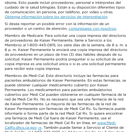
idioma. Esto puede incluir proveedores, personal e intérpretes del
cuidado de la salud bilingües. Están a su disposición diferentes tipos
de comunicación: en persona, por teléfono, por video u otras.
Obtenga información sobre los servicios de interpretación
.
Si desea reportar un posible error con la información de un
proveedor o un centro de atención,
comuníquese con nosotros
.
Miembro de Medicare: Para solicitar una copia impresa del directorio
de proveedores de Kaiser Permanente, llame a Servicio a los
Miembros al 1-800-443-0815, los siete días de la semana, de 8 a. m. a
8 p. m. Kaiser Permanente le enviará una copia impresa del directorio
de proveedores en un plazo de tres (3) días hábiles después de su
solicitud. Kaiser Permanente podría preguntar si su solicitud de una
copia impresa es una solicitud única o si es una solicitud permanente
para recibir esta copia impresa.
Miembros de Medi-Cal: Este directorio incluye las farmacias para
pacientes ambulatorios de Kaiser Permanente. En estas farmacias, se
puede obtener cualquier medicamento cubierto por Kaiser
Permanente. Los medicamentos para pacientes ambulatorios
cubiertos por Medi Cal pueden obtenerse en cualquier farmacia de la
red de Medi Cal Rx. No es necesario que sea una farmacia de la red
de Kaiser Permanente. La mayoría de las farmacias de la red de
Kaiser Permanente son farmacias de Medi Cal Rx. Su farmacia puede
informarle si forma parte de la red Medi Cal Rx. Si quiere encontrar
una farmacia de Medi Cal fuera de Kaiser Permanente, use el
localizador de farmacias de Medi Cal Rx en línea, en
www.Medi-
CalRx.dhcs.ca.gov
. También puede llamar a Servicio al Cliente de