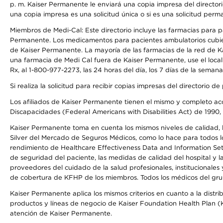
p. m. Kaiser Permanente le enviará una copia impresa del directori
una copia impresa es una solicitud única o si es una solicitud perm
Miembros de Medi-Cal: Este directorio incluye las farmacias para
Permanente. Los medicamentos para pacientes ambulatorios cubier
de Kaiser Permanente. La mayoría de las farmacias de la red de Ka
una farmacia de Medi Cal fuera de Kaiser Permanente, use el local
Rx, al 1-800-977-2273, las 24 horas del día, los 7 días de la sema
Si realiza la solicitud para recibir copias impresas del directori
Los afiliados de Kaiser Permanente tienen el mismo y completo acce
Discapacidades (Federal Americans with Disabilities Act) de 1990, 
Kaiser Permanente toma en cuenta los mismos niveles de calidad, la
Silver del Mercado de Seguros Médicos, como lo hace para todos lo
rendimiento de Healthcare Effectiveness Data and Information Se
de seguridad del paciente, las medidas de calidad del hospital y
proveedores del cuidado de la salud profesionales, institucionale
de cobertura de KFHP de los miembros. Todos los médicos del grup
Kaiser Permanente aplica los mismos criterios en cuanto a la dist
productos y líneas de negocio de Kaiser Foundation Health Plan (KF
atención de Kaiser Permanente.