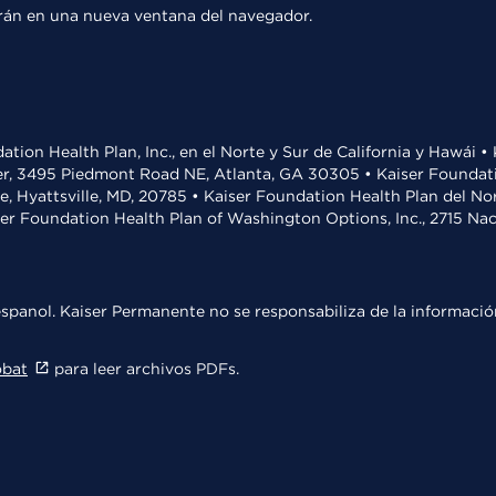
rirán en una nueva ventana del navegador.
ation Health Plan, Inc., en el Norte y Sur de California y Hawái 
r, 3495 Piedmont Road NE, Atlanta, GA 30305 • Kaiser Foundatio
ve, Hyattsville, MD, 20785 • Kaiser Foundation Health Plan del N
ser Foundation Health Plan of Washington Options, Inc., 2715 N
spanol. Kaiser Permanente no se responsabiliza de la información
obat
para leer archivos PDFs.