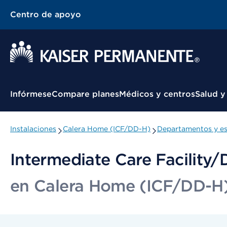
Centro de apoyo
Menú contextual
Infórmese
Compare planes
Médicos y centros
Salud y
Instalaciones
Calera Home (ICF/DD-H)
Departamentos y es
Intermediate Care Facility/
en Calera Home (ICF/DD-H