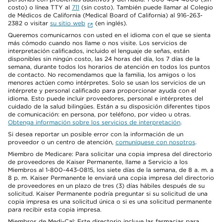
costo) o línea TTY al
711
(sin costo). También puede llamar al Colegio
de Médicos de California (Medical Board of California) al 916-263-
2382 o visitar
su sitio web
(en inglés).
Queremos comunicarnos con usted en el idioma con el que se sienta
más cómodo cuando nos llame o nos visite. Los servicios de
interpretación calificados, incluido el lenguaje de señas, están
disponibles sin ningún costo, las 24 horas del día, los 7 días de la
semana, durante todos los horarios de atención en todos los puntos
de contacto. No recomendamos que la familia, los amigos o los
menores actúen como intérpretes. Solo se usan los servicios de un
intérprete y personal calificado para proporcionar ayuda con el
idioma. Esto puede incluir proveedores, personal e intérpretes del
cuidado de la salud bilingües. Están a su disposición diferentes tipos
de comunicación: en persona, por teléfono, por video u otras.
Obtenga información sobre los servicios de interpretación
.
Si desea reportar un posible error con la información de un
proveedor o un centro de atención,
comuníquese con nosotros
.
Miembro de Medicare: Para solicitar una copia impresa del directorio
de proveedores de Kaiser Permanente, llame a Servicio a los
Miembros al 1-800-443-0815, los siete días de la semana, de 8 a. m. a
8 p. m. Kaiser Permanente le enviará una copia impresa del directorio
de proveedores en un plazo de tres (3) días hábiles después de su
solicitud. Kaiser Permanente podría preguntar si su solicitud de una
copia impresa es una solicitud única o si es una solicitud permanente
para recibir esta copia impresa.
Miembros de Medi-Cal: Este directorio incluye las farmacias para