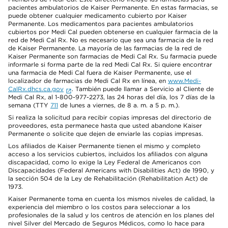
pacientes ambulatorios de Kaiser Permanente. En estas farmacias, se
puede obtener cualquier medicamento cubierto por Kaiser
Permanente. Los medicamentos para pacientes ambulatorios
cubiertos por Medi Cal pueden obtenerse en cualquier farmacia de la
red de Medi Cal Rx. No es necesario que sea una farmacia de la red
de Kaiser Permanente. La mayoría de las farmacias de la red de
Kaiser Permanente son farmacias de Medi Cal Rx. Su farmacia puede
informarle si forma parte de la red Medi Cal Rx. Si quiere encontrar
una farmacia de Medi Cal fuera de Kaiser Permanente, use el
localizador de farmacias de Medi Cal Rx en línea, en
www.Medi-
CalRx.dhcs.ca.gov
. También puede llamar a Servicio al Cliente de
Medi Cal Rx, al 1-800-977-2273, las 24 horas del día, los 7 días de la
semana (TTY
711
de lunes a viernes, de 8 a. m. a 5 p. m.).
Si realiza la solicitud para recibir copias impresas del directorio de
proveedores, esta permanece hasta que usted abandone Kaiser
Permanente o solicite que dejen de enviarle las copias impresas.
Los afiliados de Kaiser Permanente tienen el mismo y completo
acceso a los servicios cubiertos, incluidos los afiliados con alguna
discapacidad, como lo exige la Ley Federal de Americanos con
Discapacidades (Federal Americans with Disabilities Act) de 1990, y
la sección 504 de la Ley de Rehabilitación (Rehabilitation Act) de
1973.
Kaiser Permanente toma en cuenta los mismos niveles de calidad, la
experiencia del miembro o los costos para seleccionar a los
profesionales de la salud y los centros de atención en los planes del
nivel Silver del Mercado de Seguros Médicos, como lo hace para