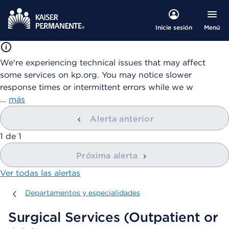
Menú
Inicie sesión
We're experiencing technical issues that may affect
some services on kp.org. You may notice slower
response times or intermittent errors while we w
…
más
Alerta anterior
mostrando
1
de
1
Próxima alerta
Ver todas las alertas
Departamentos y especialidades
Departamentos y especialidades
Surgical Services (Outpatient or