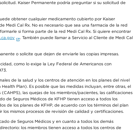
olicitud. Kaiser Permanente podría preguntar si su solicitud de
 puede obtener cualquier medicamento cubierto por Kaiser
e Medi Cal Rx. No es necesario que sea una farmacia de la red
rmarle si forma parte de la red Medi Cal Rx. Si quiere encontrar
.ca.gov
. También puede llamar a Servicio al Cliente de Medi Cal
anente o solicite que dejen de enviarle las copias impresas.
apacidad, como lo exige la Ley Federal de Americanos con
973.
les de la salud y los centros de atención en los planes del nivel
alth Plan). Es posible que las medidas incluyan, entre otras, el
CAHPS), las quejas de los miembros/pacientes, las calificaciones
rcado de Seguros Médicos de KFHP tienen acceso a todos los
dos de los planes de KFHP, de acuerdo con los términos del plan
os mismos procesos de revisión de calidad y certificaciones.
Mercado de Seguros Médicos y en cuanto a todos los demás
irectorio: los miembros tienen acceso a todos los centros de