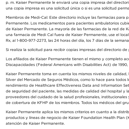
p. m. Kaiser Permanente le enviará una copia impresa del directori
una copia impresa es una solicitud única o si es una solicitud perm
Miembros de Medi-Cal: Este directorio incluye las farmacias para
Permanente. Los medicamentos para pacientes ambulatorios cubier
de Kaiser Permanente. La mayoría de las farmacias de la red de Ka
una farmacia de Medi Cal fuera de Kaiser Permanente, use el local
Rx, al 1-800-977-2273, las 24 horas del día, los 7 días de la sema
Si realiza la solicitud para recibir copias impresas del directori
Los afiliados de Kaiser Permanente tienen el mismo y completo acce
Discapacidades (Federal Americans with Disabilities Act) de 1990, 
Kaiser Permanente toma en cuenta los mismos niveles de calidad, la
Silver del Mercado de Seguros Médicos, como lo hace para todos lo
rendimiento de Healthcare Effectiveness Data and Information Se
de seguridad del paciente, las medidas de calidad del hospital y
proveedores del cuidado de la salud profesionales, institucionale
de cobertura de KFHP de los miembros. Todos los médicos del grup
Kaiser Permanente aplica los mismos criterios en cuanto a la dist
productos y líneas de negocio de Kaiser Foundation Health Plan (KF
atención de Kaiser Permanente.