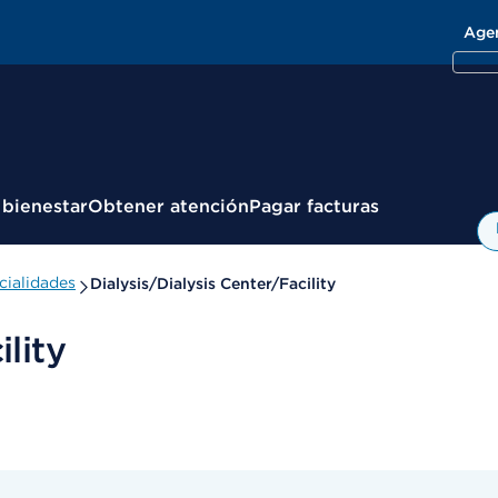
Age
 bienestar
Obtener atención
Pagar facturas
cialidades
Dialysis/Dialysis Center/Facility
lity