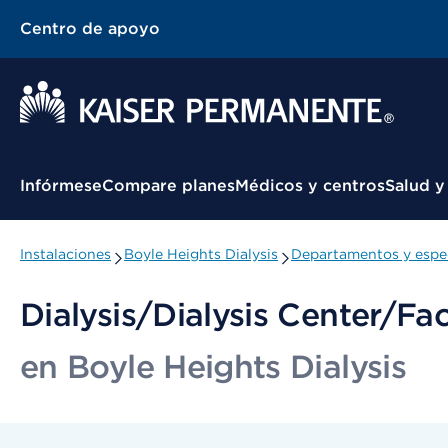
Centro de apoyo
Menú contextual
Infórmese
Compare planes
Médicos y centros
Salud y
Instalaciones
Boyle Heights Dialysis
Departamentos y espe
Dialysis/Dialysis Center/Faci
en Boyle Heights Dialysis