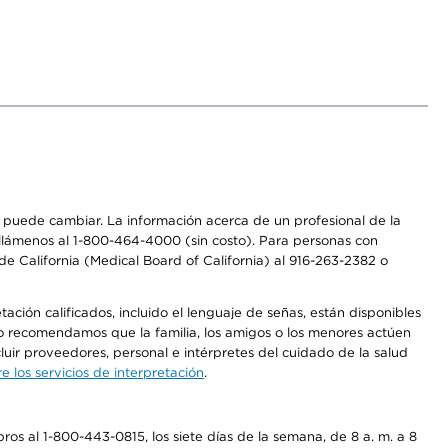
os puede cambiar. La información acerca de un profesional de la
a, llámenos al 1-800-464-4000 (sin costo). Para personas con
e California (Medical Board of California) al 916-263-2382 o
ción calificados, incluido el lenguaje de señas, están disponibles
 No recomendamos que la familia, los amigos o los menores actúen
luir proveedores, personal e intérpretes del cuidado de la salud
 los servicios de interpretación
.
os al 1-800-443-0815, los siete días de la semana, de 8 a. m. a 8