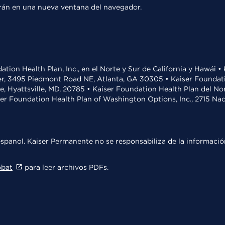
rirán en una nueva ventana del navegador.
ation Health Plan, Inc., en el Norte y Sur de California y Hawái 
r, 3495 Piedmont Road NE, Atlanta, GA 30305 • Kaiser Foundatio
ve, Hyattsville, MD, 20785 • Kaiser Foundation Health Plan del N
ser Foundation Health Plan of Washington Options, Inc., 2715 N
spanol. Kaiser Permanente no se responsabiliza de la información
obat
para leer archivos PDFs.