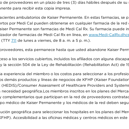
o de proveedores en un plazo de tres (3) días hábiles después de su s
anente para recibir esta copia impresa.
 pacientes ambulatorios de Kaiser Permanente. En estas farmacias, se
tos por Medi Cal pueden obtenerse en cualquier farmacia de la red d
iser Permanente son farmacias de Medi Cal Rx. Su farmacia puede info
izador de farmacias de Medi Cal Rx en línea, en
www.Medi-CalRx.dhcs
na (TTY
711
de lunes a viernes, de 8 a. m. a 5 p. m.).
o de proveedores, esta permanece hasta que usted abandone Kaiser Perm
so a los servicios cubiertos, incluidos los afiliados con alguna disc
y la sección 504 de la Ley de Rehabilitación (Rehabilitation Act) de 1
 experiencia del miembro o los costos para seleccionar a los profesiona
s demás productos y líneas de negocios de KFHP (Kaiser Foundation He
t (HEDIS)/Consumer Assessment of Healthcare Providers and Systems (
 la necesidad geográfica.Los miembros inscritos en los planes del Me
s y complementarios que participan en la red de proveedores contrata
o médico de Kaiser Permanente y los médicos de la red deben seguir l
ribución geográfica para seleccionar los hospitales en los planes del 
HP). Accesibilidad a las oficinas médicas y centros médicos en este d