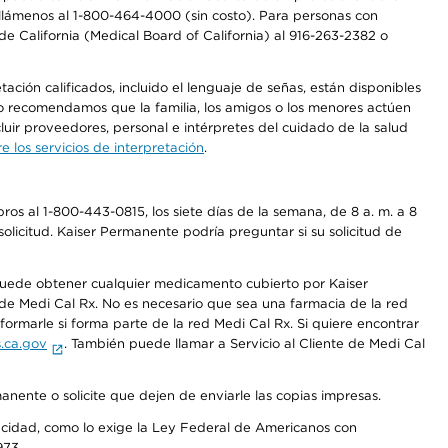
a, llámenos al 1-800-464-4000 (sin costo). Para personas con
e California (Medical Board of California) al 916-263-2382 o
ción calificados, incluido el lenguaje de señas, están disponibles
 No recomendamos que la familia, los amigos o los menores actúen
luir proveedores, personal e intérpretes del cuidado de la salud
 los servicios de interpretación
.
os al 1-800-443-0815, los siete días de la semana, de 8 a. m. a 8
olicitud. Kaiser Permanente podría preguntar si su solicitud de
 puede obtener cualquier medicamento cubierto por Kaiser
e Medi Cal Rx. No es necesario que sea una farmacia de la red
rmarle si forma parte de la red Medi Cal Rx. Si quiere encontrar
.ca.gov
. También puede llamar a Servicio al Cliente de Medi Cal
anente o solicite que dejen de enviarle las copias impresas.
apacidad, como lo exige la Ley Federal de Americanos con
973.