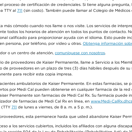
n el proceso de certificación de credenciales. Si tiene alguna pregunt
ea TTY al
711
(sin costo). También puede llamar al Colegio de Médicos d
más cómodo cuando nos llame o nos visite. Los servicios de interpreta
urante todos los horarios de atención en todos los puntos de contacto.
sonal calificado para proporcionar ayuda con el idioma. Esto puede inc
 en persona, por teléfono, por video u otras.
Obtenga información sobre
edor o un centro de atención,
comuníquese con nosotros
.
io de proveedores de Kaiser Permanente, llame a Servicio a los Miembr
o de proveedores en un plazo de tres (3) días hábiles después de su s
anente para recibir esta copia impresa.
 pacientes ambulatorios de Kaiser Permanente. En estas farmacias, se
tos por Medi Cal pueden obtenerse en cualquier farmacia de la red d
iser Permanente son farmacias de Medi Cal Rx. Su farmacia puede info
izador de farmacias de Medi Cal Rx en línea, en
www.Medi-CalRx.dhcs
na (TTY
711
de lunes a viernes, de 8 a. m. a 5 p. m.).
o de proveedores, esta permanece hasta que usted abandone Kaiser Perm
so a los servicios cubiertos, incluidos los afiliados con alguna disc
y la sección 504 de la Ley de Rehabilitación (Rehabilitation Act) de 1