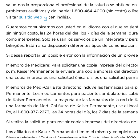
salud nos la proporciona el profesional de la salud o se obtiene e
problemas auditivos y del habla: 1-800-464-4000 (sin costo) o lín
visitar
su sitio web
(en inglés).
Queremos comunicarnos con usted en el idioma con el que se sienta 
sin ningún costo, las 24 horas del día, los 7 días de la semana, d
como intérpretes. Solo se usan los servicios de un intérprete y per
bilingües. Están a su disposición diferentes tipos de comunicación:
Si desea reportar un posible error con la información de un prove
Miembro de Medicare: Para solicitar una copia impresa del director
p. m. Kaiser Permanente le enviará una copia impresa del directori
una copia impresa es una solicitud única o si es una solicitud perm
Miembros de Medi-Cal: Este directorio incluye las farmacias para
Permanente. Los medicamentos para pacientes ambulatorios cubier
de Kaiser Permanente. La mayoría de las farmacias de la red de Ka
una farmacia de Medi Cal fuera de Kaiser Permanente, use el local
Rx, al 1-800-977-2273, las 24 horas del día, los 7 días de la sema
Si realiza la solicitud para recibir copias impresas del directori
Los afiliados de Kaiser Permanente tienen el mismo y completo acce
Discapacidades (Federal Americans with Disabilities Act) de 1990, 