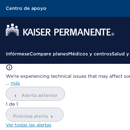
Centro de apoyo
Menú contextual
Infórmese
Compare planes
Médicos y centros
Salud y
We're experiencing technical issues that may affect so
…
más
Alerta anterior
mostrando
1
de
1
Próxima alerta
Ver todas las alertas