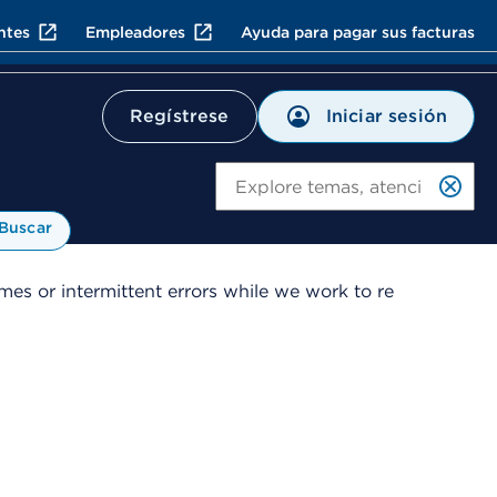
ntes
Empleadores
Ayuda para pagar sus facturas
Iniciar sesión
Regístrese
Bu
Buscar
es or intermittent errors while we work to re