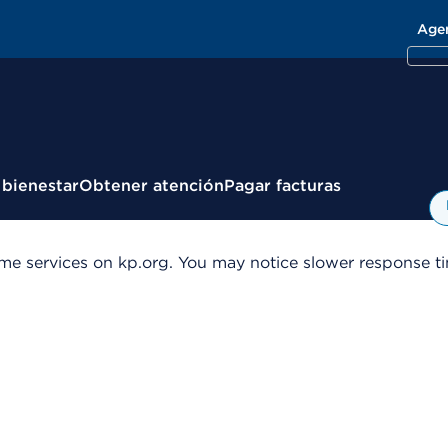
Age
 bienestar
Obtener atención
Pagar facturas
me services on kp.org. You may notice slower response tim