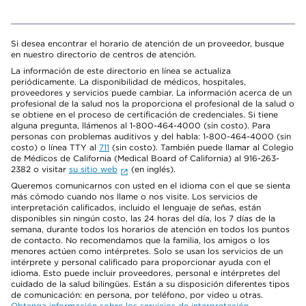
Si desea encontrar el horario de atención de un proveedor, busque
en nuestro directorio de centros de atención.
La información de este directorio en línea se actualiza
periódicamente. La disponibilidad de médicos, hospitales,
proveedores y servicios puede cambiar. La información acerca de un
profesional de la salud nos la proporciona el profesional de la salud o
se obtiene en el proceso de certificación de credenciales. Si tiene
alguna pregunta, llámenos al 1-800-464-4000 (sin costo). Para
personas con problemas auditivos y del habla: 1-800-464-4000 (sin
costo) o línea TTY al
711
(sin costo). También puede llamar al Colegio
de Médicos de California (Medical Board of California) al 916-263-
2382 o visitar
su sitio web
(en inglés).
Queremos comunicarnos con usted en el idioma con el que se sienta
más cómodo cuando nos llame o nos visite. Los servicios de
interpretación calificados, incluido el lenguaje de señas, están
disponibles sin ningún costo, las 24 horas del día, los 7 días de la
semana, durante todos los horarios de atención en todos los puntos
de contacto. No recomendamos que la familia, los amigos o los
menores actúen como intérpretes. Solo se usan los servicios de un
intérprete y personal calificado para proporcionar ayuda con el
idioma. Esto puede incluir proveedores, personal e intérpretes del
cuidado de la salud bilingües. Están a su disposición diferentes tipos
de comunicación: en persona, por teléfono, por video u otras.
Obtenga información sobre los servicios de interpretación
.