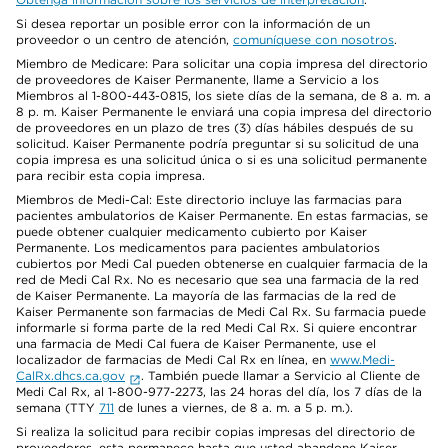
Si desea reportar un posible error con la información de un
proveedor o un centro de atención,
comuníquese con nosotros
.
Miembro de Medicare: Para solicitar una copia impresa del directorio
de proveedores de Kaiser Permanente, llame a Servicio a los
Miembros al 1-800-443-0815, los siete días de la semana, de 8 a. m. a
8 p. m. Kaiser Permanente le enviará una copia impresa del directorio
de proveedores en un plazo de tres (3) días hábiles después de su
solicitud. Kaiser Permanente podría preguntar si su solicitud de una
copia impresa es una solicitud única o si es una solicitud permanente
para recibir esta copia impresa.
Miembros de Medi-Cal: Este directorio incluye las farmacias para
pacientes ambulatorios de Kaiser Permanente. En estas farmacias, se
puede obtener cualquier medicamento cubierto por Kaiser
Permanente. Los medicamentos para pacientes ambulatorios
cubiertos por Medi Cal pueden obtenerse en cualquier farmacia de la
red de Medi Cal Rx. No es necesario que sea una farmacia de la red
de Kaiser Permanente. La mayoría de las farmacias de la red de
Kaiser Permanente son farmacias de Medi Cal Rx. Su farmacia puede
informarle si forma parte de la red Medi Cal Rx. Si quiere encontrar
una farmacia de Medi Cal fuera de Kaiser Permanente, use el
localizador de farmacias de Medi Cal Rx en línea, en
www.Medi-
CalRx.dhcs.ca.gov
. También puede llamar a Servicio al Cliente de
Medi Cal Rx, al 1-800-977-2273, las 24 horas del día, los 7 días de la
semana (TTY
711
de lunes a viernes, de 8 a. m. a 5 p. m.).
Si realiza la solicitud para recibir copias impresas del directorio de
proveedores, esta permanece hasta que usted abandone Kaiser