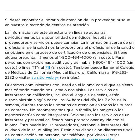
Si desea encontrar el horario de atención de un proveedor, busque
en nuestro directorio de centros de atención.
La información de este directorio en línea se actualiza
periódicamente. La disponibilidad de médicos, hospitales,
proveedores y servicios puede cambiar. La información acerca de un
profesional de la salud nos la proporciona el profesional de la salud o
se obtiene en el proceso de certificación de credenciales. Si tiene
alguna pregunta, llámenos al 1-800-464-4000 (sin costo). Para
personas con problemas auditivos y del habla: 1-800-464-4000 (sin
costo) o línea TTY al
711
(sin costo). También puede llamar al Colegio
de Médicos de California (Medical Board of California) al 916-263-
2382 o visitar
su sitio web
(en inglés).
Queremos comunicarnos con usted en el idioma con el que se sienta
más cómodo cuando nos llame o nos visite. Los servicios de
interpretación calificados, incluido el lenguaje de señas, están
disponibles sin ningún costo, las 24 horas del día, los 7 días de la
semana, durante todos los horarios de atención en todos los puntos
de contacto. No recomendamos que la familia, los amigos o los
menores actúen como intérpretes. Solo se usan los servicios de un
intérprete y personal calificado para proporcionar ayuda con el
idioma. Esto puede incluir proveedores, personal e intérpretes del
cuidado de la salud bilingües. Están a su disposición diferentes tipos
de comunicación: en persona, por teléfono, por video u otras.
Obtenga información sobre los servicios de interpretación
.