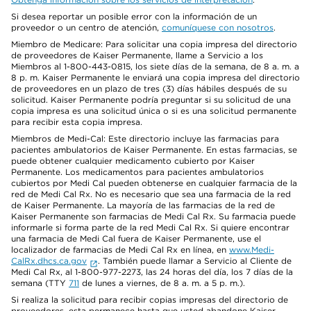
Si desea reportar un posible error con la información de un
proveedor o un centro de atención,
comuníquese con nosotros
.
Miembro de Medicare: Para solicitar una copia impresa del directorio
de proveedores de Kaiser Permanente, llame a Servicio a los
Miembros al 1-800-443-0815, los siete días de la semana, de 8 a. m. a
8 p. m. Kaiser Permanente le enviará una copia impresa del directorio
de proveedores en un plazo de tres (3) días hábiles después de su
solicitud. Kaiser Permanente podría preguntar si su solicitud de una
copia impresa es una solicitud única o si es una solicitud permanente
para recibir esta copia impresa.
Miembros de Medi-Cal: Este directorio incluye las farmacias para
pacientes ambulatorios de Kaiser Permanente. En estas farmacias, se
puede obtener cualquier medicamento cubierto por Kaiser
Permanente. Los medicamentos para pacientes ambulatorios
cubiertos por Medi Cal pueden obtenerse en cualquier farmacia de la
red de Medi Cal Rx. No es necesario que sea una farmacia de la red
de Kaiser Permanente. La mayoría de las farmacias de la red de
Kaiser Permanente son farmacias de Medi Cal Rx. Su farmacia puede
informarle si forma parte de la red Medi Cal Rx. Si quiere encontrar
una farmacia de Medi Cal fuera de Kaiser Permanente, use el
localizador de farmacias de Medi Cal Rx en línea, en
www.Medi-
CalRx.dhcs.ca.gov
. También puede llamar a Servicio al Cliente de
Medi Cal Rx, al 1-800-977-2273, las 24 horas del día, los 7 días de la
semana (TTY
711
de lunes a viernes, de 8 a. m. a 5 p. m.).
Si realiza la solicitud para recibir copias impresas del directorio de
proveedores, esta permanece hasta que usted abandone Kaiser