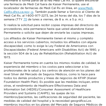
informarle si forma parte de la red Medi Cal Rx. Si quiere encontrar
una farmacia de Medi Cal fuera de Kaiser Permanente, use el
localizador de farmacias de Medi Cal Rx en línea, en
www.Medi-
CalRx.dhcs.ca.gov
. También puede llamar a Servicio al Cliente de
Medi Cal Rx, al 1-800-977-2273, las 24 horas del día, los 7 días de la
semana (TTY
711
de lunes a viernes, de 8 a. m. a 5 p. m.).
Si realiza la solicitud para recibir copias impresas del directorio de
proveedores, esta permanece hasta que usted abandone Kaiser
Permanente o solicite que dejen de enviarle las copias impresas.
Los afiliados de Kaiser Permanente tienen el mismo y completo
acceso a los servicios cubiertos, incluidos los afiliados con alguna
discapacidad, como lo exige la Ley Federal de Americanos con
Discapacidades (Federal Americans with Disabilities Act) de 1990, y
la sección 504 de la Ley de Rehabilitación (Rehabilitation Act) de
1973.
Kaiser Permanente toma en cuenta los mismos niveles de calidad, la
experiencia del miembro o los costos para seleccionar a los
profesionales de la salud y los centros de atención en los planes del
nivel Silver del Mercado de Seguros Médicos, como lo hace para
todos los demás productos y líneas de negocios de KFHP (Kaiser
Foundation Health Plan). Es posible que las medidas incluyan, entre
otras, el rendimiento de Healthcare Effectiveness Data and
Information Set (HEDIS)/Consumer Assessment of Healthcare
Providers and Systems (CAHPS), las quejas de los
miembros/pacientes, las calificaciones de seguridad del paciente, las
medidas de calidad del hospital y la necesidad geográfica.Los
miembros inscritos en los planes del Mercado de Seguros Médicos de