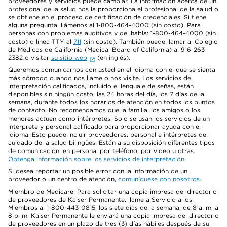
proveedores y servicios puede cambiar. La información acerca de un
profesional de la salud nos la proporciona el profesional de la salud o
se obtiene en el proceso de certificación de credenciales. Si tiene
alguna pregunta, llámenos al 1-800-464-4000 (sin costo). Para
personas con problemas auditivos y del habla: 1-800-464-4000 (sin
costo) o línea TTY al
711
(sin costo). También puede llamar al Colegio
de Médicos de California (Medical Board of California) al 916-263-
2382 o visitar
su sitio web
(en inglés).
Queremos comunicarnos con usted en el idioma con el que se sienta
más cómodo cuando nos llame o nos visite. Los servicios de
interpretación calificados, incluido el lenguaje de señas, están
disponibles sin ningún costo, las 24 horas del día, los 7 días de la
semana, durante todos los horarios de atención en todos los puntos
de contacto. No recomendamos que la familia, los amigos o los
menores actúen como intérpretes. Solo se usan los servicios de un
intérprete y personal calificado para proporcionar ayuda con el
idioma. Esto puede incluir proveedores, personal e intérpretes del
cuidado de la salud bilingües. Están a su disposición diferentes tipos
de comunicación: en persona, por teléfono, por video u otras.
Obtenga información sobre los servicios de interpretación
.
Si desea reportar un posible error con la información de un
proveedor o un centro de atención,
comuníquese con nosotros
.
Miembro de Medicare: Para solicitar una copia impresa del directorio
de proveedores de Kaiser Permanente, llame a Servicio a los
Miembros al 1-800-443-0815, los siete días de la semana, de 8 a. m. a
8 p. m. Kaiser Permanente le enviará una copia impresa del directorio
de proveedores en un plazo de tres (3) días hábiles después de su