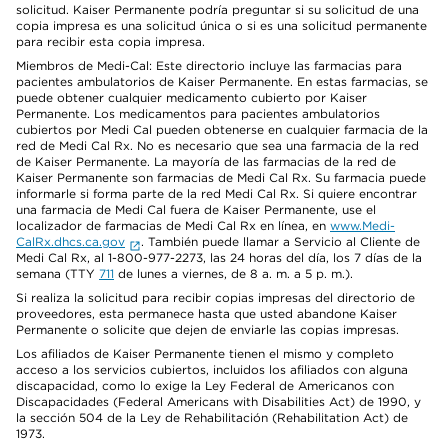
solicitud. Kaiser Permanente podría preguntar si su solicitud de una
copia impresa es una solicitud única o si es una solicitud permanente
para recibir esta copia impresa.
Miembros de Medi-Cal: Este directorio incluye las farmacias para
pacientes ambulatorios de Kaiser Permanente. En estas farmacias, se
puede obtener cualquier medicamento cubierto por Kaiser
Permanente. Los medicamentos para pacientes ambulatorios
cubiertos por Medi Cal pueden obtenerse en cualquier farmacia de la
red de Medi Cal Rx. No es necesario que sea una farmacia de la red
de Kaiser Permanente. La mayoría de las farmacias de la red de
Kaiser Permanente son farmacias de Medi Cal Rx. Su farmacia puede
informarle si forma parte de la red Medi Cal Rx. Si quiere encontrar
una farmacia de Medi Cal fuera de Kaiser Permanente, use el
localizador de farmacias de Medi Cal Rx en línea, en
www.Medi-
CalRx.dhcs.ca.gov
. También puede llamar a Servicio al Cliente de
Medi Cal Rx, al 1-800-977-2273, las 24 horas del día, los 7 días de la
semana (TTY
711
de lunes a viernes, de 8 a. m. a 5 p. m.).
Si realiza la solicitud para recibir copias impresas del directorio de
proveedores, esta permanece hasta que usted abandone Kaiser
Permanente o solicite que dejen de enviarle las copias impresas.
Los afiliados de Kaiser Permanente tienen el mismo y completo
acceso a los servicios cubiertos, incluidos los afiliados con alguna
discapacidad, como lo exige la Ley Federal de Americanos con
Discapacidades (Federal Americans with Disabilities Act) de 1990, y
la sección 504 de la Ley de Rehabilitación (Rehabilitation Act) de
1973.