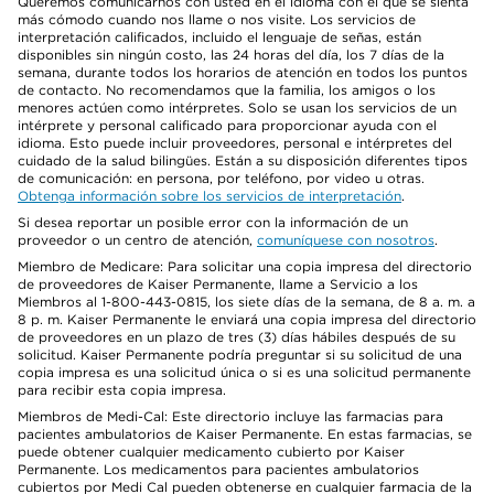
Queremos comunicarnos con usted en el idioma con el que se sienta
más cómodo cuando nos llame o nos visite. Los servicios de
interpretación calificados, incluido el lenguaje de señas, están
disponibles sin ningún costo, las 24 horas del día, los 7 días de la
semana, durante todos los horarios de atención en todos los puntos
de contacto. No recomendamos que la familia, los amigos o los
menores actúen como intérpretes. Solo se usan los servicios de un
intérprete y personal calificado para proporcionar ayuda con el
idioma. Esto puede incluir proveedores, personal e intérpretes del
cuidado de la salud bilingües. Están a su disposición diferentes tipos
de comunicación: en persona, por teléfono, por video u otras.
Obtenga información sobre los servicios de interpretación
.
Si desea reportar un posible error con la información de un
proveedor o un centro de atención,
comuníquese con nosotros
.
Miembro de Medicare: Para solicitar una copia impresa del directorio
de proveedores de Kaiser Permanente, llame a Servicio a los
Miembros al 1-800-443-0815, los siete días de la semana, de 8 a. m. a
8 p. m. Kaiser Permanente le enviará una copia impresa del directorio
de proveedores en un plazo de tres (3) días hábiles después de su
solicitud. Kaiser Permanente podría preguntar si su solicitud de una
copia impresa es una solicitud única o si es una solicitud permanente
para recibir esta copia impresa.
Miembros de Medi-Cal: Este directorio incluye las farmacias para
pacientes ambulatorios de Kaiser Permanente. En estas farmacias, se
puede obtener cualquier medicamento cubierto por Kaiser
Permanente. Los medicamentos para pacientes ambulatorios
cubiertos por Medi Cal pueden obtenerse en cualquier farmacia de la