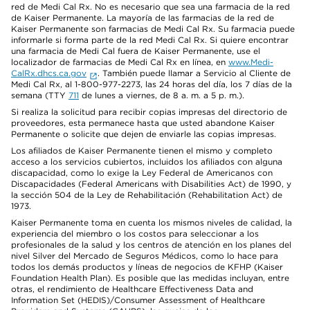
red de Medi Cal Rx. No es necesario que sea una farmacia de la red
de Kaiser Permanente. La mayoría de las farmacias de la red de
Kaiser Permanente son farmacias de Medi Cal Rx. Su farmacia puede
informarle si forma parte de la red Medi Cal Rx. Si quiere encontrar
una farmacia de Medi Cal fuera de Kaiser Permanente, use el
localizador de farmacias de Medi Cal Rx en línea, en
www.Medi-
CalRx.dhcs.ca.gov
. También puede llamar a Servicio al Cliente de
Medi Cal Rx, al 1-800-977-2273, las 24 horas del día, los 7 días de la
semana (TTY
711
de lunes a viernes, de 8 a. m. a 5 p. m.).
Si realiza la solicitud para recibir copias impresas del directorio de
proveedores, esta permanece hasta que usted abandone Kaiser
Permanente o solicite que dejen de enviarle las copias impresas.
Los afiliados de Kaiser Permanente tienen el mismo y completo
acceso a los servicios cubiertos, incluidos los afiliados con alguna
discapacidad, como lo exige la Ley Federal de Americanos con
Discapacidades (Federal Americans with Disabilities Act) de 1990, y
la sección 504 de la Ley de Rehabilitación (Rehabilitation Act) de
1973.
Kaiser Permanente toma en cuenta los mismos niveles de calidad, la
experiencia del miembro o los costos para seleccionar a los
profesionales de la salud y los centros de atención en los planes del
nivel Silver del Mercado de Seguros Médicos, como lo hace para
todos los demás productos y líneas de negocios de KFHP (Kaiser
Foundation Health Plan). Es posible que las medidas incluyan, entre
otras, el rendimiento de Healthcare Effectiveness Data and
Information Set (HEDIS)/Consumer Assessment of Healthcare