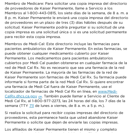
Miembro de Medicare: Para solicitar una copia impresa del directorio
de proveedores de Kaiser Permanente, llame a Servicio a los
Miembros al 1-800-443-0815, los siete días de la semana, de 8 a. m. a
8 p. m. Kaiser Permanente le enviará una copia impresa del directorio
de proveedores en un plazo de tres (3) días hábiles después de su
solicitud. Kaiser Permanente podría preguntar si su solicitud de una
copia impresa es una solicitud única o si es una solicitud permanente
para recibir esta copia impresa.
Miembros de Medi-Cal: Este directorio incluye las farmacias para
pacientes ambulatorios de Kaiser Permanente. En estas farmacias, se
puede obtener cualquier medicamento cubierto por Kaiser
Permanente. Los medicamentos para pacientes ambulatorios
cubiertos por Medi Cal pueden obtenerse en cualquier farmacia de la
red de Medi Cal Rx. No es necesario que sea una farmacia de la red
de Kaiser Permanente. La mayoría de las farmacias de la red de
Kaiser Permanente son farmacias de Medi Cal Rx. Su farmacia puede
informarle si forma parte de la red Medi Cal Rx. Si quiere encontrar
una farmacia de Medi Cal fuera de Kaiser Permanente, use el
localizador de farmacias de Medi Cal Rx en línea, en
www.Medi-
CalRx.dhcs.ca.gov
. También puede llamar a Servicio al Cliente de
Medi Cal Rx, al 1-800-977-2273, las 24 horas del día, los 7 días de la
semana (TTY
711
de lunes a viernes, de 8 a. m. a 5 p. m.).
Si realiza la solicitud para recibir copias impresas del directorio de
proveedores, esta permanece hasta que usted abandone Kaiser
Permanente o solicite que dejen de enviarle las copias impresas.
Los afiliados de Kaiser Permanente tienen el mismo y completo