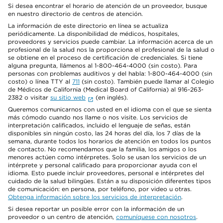
Si desea encontrar el horario de atención de un proveedor, busque
en nuestro directorio de centros de atención.
La información de este directorio en línea se actualiza
periódicamente. La disponibilidad de médicos, hospitales,
proveedores y servicios puede cambiar. La información acerca de un
profesional de la salud nos la proporciona el profesional de la salud o
se obtiene en el proceso de certificación de credenciales. Si tiene
alguna pregunta, llámenos al 1-800-464-4000 (sin costo). Para
personas con problemas auditivos y del habla: 1-800-464-4000 (sin
costo) o línea TTY al
711
(sin costo). También puede llamar al Colegio
de Médicos de California (Medical Board of California) al 916-263-
2382 o visitar
su sitio web
(en inglés).
Queremos comunicarnos con usted en el idioma con el que se sienta
más cómodo cuando nos llame o nos visite. Los servicios de
interpretación calificados, incluido el lenguaje de señas, están
disponibles sin ningún costo, las 24 horas del día, los 7 días de la
semana, durante todos los horarios de atención en todos los puntos
de contacto. No recomendamos que la familia, los amigos o los
menores actúen como intérpretes. Solo se usan los servicios de un
intérprete y personal calificado para proporcionar ayuda con el
idioma. Esto puede incluir proveedores, personal e intérpretes del
cuidado de la salud bilingües. Están a su disposición diferentes tipos
de comunicación: en persona, por teléfono, por video u otras.
Obtenga información sobre los servicios de interpretación
.
Si desea reportar un posible error con la información de un
proveedor o un centro de atención,
comuníquese con nosotros
.