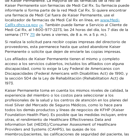
de Kaiser Permanente. La mayoría de las farmacias de la red de
Kaiser Permanente son farmacias de Medi Cal Rx. Su farmacia puede
informarle si forma parte de la red Medi Cal Rx. Si quiere encontrar
una farmacia de Medi Cal fuera de Kaiser Permanente, use el
localizador de farmacias de Medi Cal Rx en línea, en
www.Medi-
CalRx.dhcs.ca.gov
. También puede llamar a Servicio al Cliente de
Medi Cal Rx, al 1-800-977-2273, las 24 horas del día, los 7 días de la
semana (TTY
711
de lunes a viernes, de 8 a. m. a 5 p. m.).
Si realiza la solicitud para recibir copias impresas del directorio de
proveedores, esta permanece hasta que usted abandone Kaiser
Permanente o solicite que dejen de enviarle las copias impresas.
Los afiliados de Kaiser Permanente tienen el mismo y completo
acceso a los servicios cubiertos, incluidos los afiliados con alguna
discapacidad, como lo exige la Ley Federal de Americanos con
Discapacidades (Federal Americans with Disabilities Act) de 1990, y
la sección 504 de la Ley de Rehabilitación (Rehabilitation Act) de
1973.
Kaiser Permanente toma en cuenta los mismos niveles de calidad, la
experiencia del miembro o los costos para seleccionar a los
profesionales de la salud y los centros de atención en los planes del
nivel Silver del Mercado de Seguros Médicos, como lo hace para
todos los demás productos y líneas de negocios de KFHP (Kaiser
Foundation Health Plan). Es posible que las medidas incluyan, entre
otras, el rendimiento de Healthcare Effectiveness Data and
Information Set (HEDIS)/Consumer Assessment of Healthcare
Providers and Systems (CAHPS), las quejas de los
miembros/pacientes, las calificaciones de seguridad del paciente, las