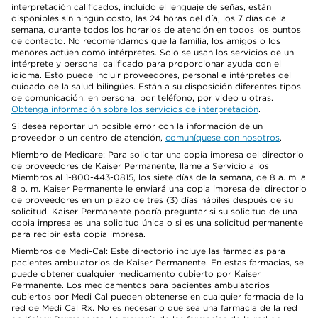
interpretación calificados, incluido el lenguaje de señas, están
disponibles sin ningún costo, las 24 horas del día, los 7 días de la
semana, durante todos los horarios de atención en todos los puntos
de contacto. No recomendamos que la familia, los amigos o los
menores actúen como intérpretes. Solo se usan los servicios de un
intérprete y personal calificado para proporcionar ayuda con el
idioma. Esto puede incluir proveedores, personal e intérpretes del
cuidado de la salud bilingües. Están a su disposición diferentes tipos
de comunicación: en persona, por teléfono, por video u otras.
Obtenga información sobre los servicios de interpretación
.
Si desea reportar un posible error con la información de un
proveedor o un centro de atención,
comuníquese con nosotros
.
Miembro de Medicare: Para solicitar una copia impresa del directorio
de proveedores de Kaiser Permanente, llame a Servicio a los
Miembros al 1-800-443-0815, los siete días de la semana, de 8 a. m. a
8 p. m. Kaiser Permanente le enviará una copia impresa del directorio
de proveedores en un plazo de tres (3) días hábiles después de su
solicitud. Kaiser Permanente podría preguntar si su solicitud de una
copia impresa es una solicitud única o si es una solicitud permanente
para recibir esta copia impresa.
Miembros de Medi-Cal: Este directorio incluye las farmacias para
pacientes ambulatorios de Kaiser Permanente. En estas farmacias, se
puede obtener cualquier medicamento cubierto por Kaiser
Permanente. Los medicamentos para pacientes ambulatorios
cubiertos por Medi Cal pueden obtenerse en cualquier farmacia de la
red de Medi Cal Rx. No es necesario que sea una farmacia de la red