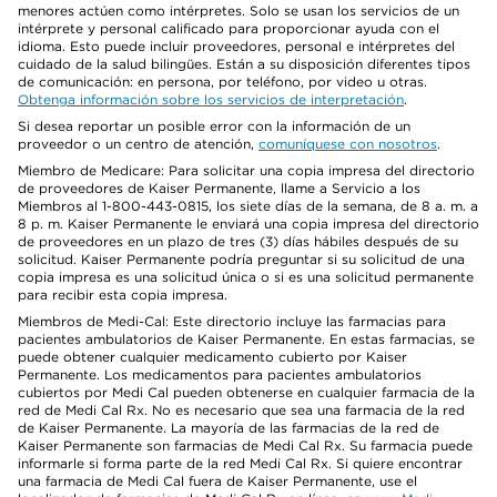
menores actúen como intérpretes. Solo se usan los servicios de un
intérprete y personal calificado para proporcionar ayuda con el
idioma. Esto puede incluir proveedores, personal e intérpretes del
cuidado de la salud bilingües. Están a su disposición diferentes tipos
de comunicación: en persona, por teléfono, por video u otras.
Obtenga información sobre los servicios de interpretación
.
Si desea reportar un posible error con la información de un
proveedor o un centro de atención,
comuníquese con nosotros
.
Miembro de Medicare: Para solicitar una copia impresa del directorio
de proveedores de Kaiser Permanente, llame a Servicio a los
Miembros al 1-800-443-0815, los siete días de la semana, de 8 a. m. a
8 p. m. Kaiser Permanente le enviará una copia impresa del directorio
de proveedores en un plazo de tres (3) días hábiles después de su
solicitud. Kaiser Permanente podría preguntar si su solicitud de una
copia impresa es una solicitud única o si es una solicitud permanente
para recibir esta copia impresa.
Miembros de Medi-Cal: Este directorio incluye las farmacias para
pacientes ambulatorios de Kaiser Permanente. En estas farmacias, se
puede obtener cualquier medicamento cubierto por Kaiser
Permanente. Los medicamentos para pacientes ambulatorios
cubiertos por Medi Cal pueden obtenerse en cualquier farmacia de la
red de Medi Cal Rx. No es necesario que sea una farmacia de la red
de Kaiser Permanente. La mayoría de las farmacias de la red de
Kaiser Permanente son farmacias de Medi Cal Rx. Su farmacia puede
informarle si forma parte de la red Medi Cal Rx. Si quiere encontrar
una farmacia de Medi Cal fuera de Kaiser Permanente, use el