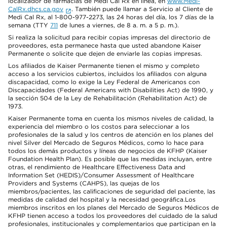
localizador de farmacias de Medi Cal Rx en línea, en
www.Medi-
CalRx.dhcs.ca.gov
. También puede llamar a Servicio al Cliente de
Medi Cal Rx, al 1-800-977-2273, las 24 horas del día, los 7 días de la
semana (TTY
711
de lunes a viernes, de 8 a. m. a 5 p. m.).
Si realiza la solicitud para recibir copias impresas del directorio de
proveedores, esta permanece hasta que usted abandone Kaiser
Permanente o solicite que dejen de enviarle las copias impresas.
Los afiliados de Kaiser Permanente tienen el mismo y completo
acceso a los servicios cubiertos, incluidos los afiliados con alguna
discapacidad, como lo exige la Ley Federal de Americanos con
Discapacidades (Federal Americans with Disabilities Act) de 1990, y
la sección 504 de la Ley de Rehabilitación (Rehabilitation Act) de
1973.
Kaiser Permanente toma en cuenta los mismos niveles de calidad, la
experiencia del miembro o los costos para seleccionar a los
profesionales de la salud y los centros de atención en los planes del
nivel Silver del Mercado de Seguros Médicos, como lo hace para
todos los demás productos y líneas de negocios de KFHP (Kaiser
Foundation Health Plan). Es posible que las medidas incluyan, entre
otras, el rendimiento de Healthcare Effectiveness Data and
Information Set (HEDIS)/Consumer Assessment of Healthcare
Providers and Systems (CAHPS), las quejas de los
miembros/pacientes, las calificaciones de seguridad del paciente, las
medidas de calidad del hospital y la necesidad geográfica.Los
miembros inscritos en los planes del Mercado de Seguros Médicos de
KFHP tienen acceso a todos los proveedores del cuidado de la salud
profesionales, institucionales y complementarios que participan en la