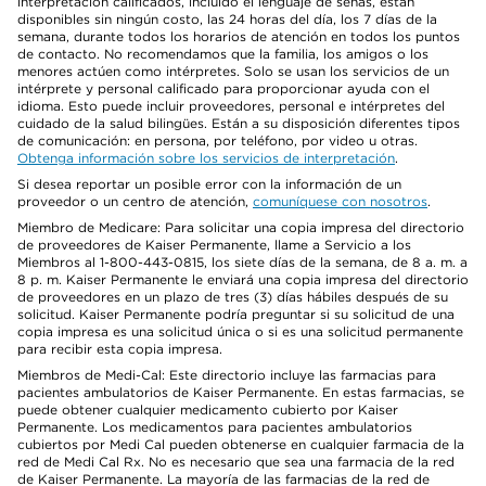
interpretación calificados, incluido el lenguaje de señas, están
disponibles sin ningún costo, las 24 horas del día, los 7 días de la
semana, durante todos los horarios de atención en todos los puntos
de contacto. No recomendamos que la familia, los amigos o los
menores actúen como intérpretes. Solo se usan los servicios de un
intérprete y personal calificado para proporcionar ayuda con el
idioma. Esto puede incluir proveedores, personal e intérpretes del
cuidado de la salud bilingües. Están a su disposición diferentes tipos
de comunicación: en persona, por teléfono, por video u otras.
Obtenga información sobre los servicios de interpretación
.
Si desea reportar un posible error con la información de un
proveedor o un centro de atención,
comuníquese con nosotros
.
Miembro de Medicare: Para solicitar una copia impresa del directorio
de proveedores de Kaiser Permanente, llame a Servicio a los
Miembros al 1-800-443-0815, los siete días de la semana, de 8 a. m. a
8 p. m. Kaiser Permanente le enviará una copia impresa del directorio
de proveedores en un plazo de tres (3) días hábiles después de su
solicitud. Kaiser Permanente podría preguntar si su solicitud de una
copia impresa es una solicitud única o si es una solicitud permanente
para recibir esta copia impresa.
Miembros de Medi-Cal: Este directorio incluye las farmacias para
pacientes ambulatorios de Kaiser Permanente. En estas farmacias, se
puede obtener cualquier medicamento cubierto por Kaiser
Permanente. Los medicamentos para pacientes ambulatorios
cubiertos por Medi Cal pueden obtenerse en cualquier farmacia de la
red de Medi Cal Rx. No es necesario que sea una farmacia de la red
de Kaiser Permanente. La mayoría de las farmacias de la red de