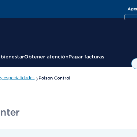
Age
 bienestar
Obtener atención
Pagar facturas
y especialidades
Poison Control
nter