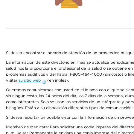
Si desea encontrar el horario de atención de un proveedor, busque
La información de este directorio en línea se actualiza periódicam
salud nos la proporciona el profesional de la salud o se obtiene e
problemas auditivos y del habla: 1-800-464-4000 (sin costo) o lín
visitar
su sitio web
(en inglés).
Queremos comunicarnos con usted en el idioma con el que se sienta 
sin ningún costo, las 24 horas del día, los 7 días de la semana, d
como intérpretes. Solo se usan los servicios de un intérprete y per
bilingües. Están a su disposición diferentes tipos de comunicación:
Si desea reportar un posible error con la información de un prove
Miembro de Medicare: Para solicitar una copia impresa del director
p. m. Kaiser Permanente le enviará una copia impresa del directori