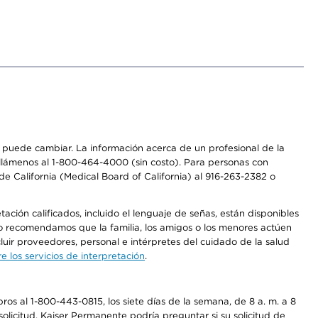
os puede cambiar. La información acerca de un profesional de la
a, llámenos al 1-800-464-4000 (sin costo). Para personas con
e California (Medical Board of California) al 916-263-2382 o
ción calificados, incluido el lenguaje de señas, están disponibles
 No recomendamos que la familia, los amigos o los menores actúen
luir proveedores, personal e intérpretes del cuidado de la salud
 los servicios de interpretación
.
os al 1-800-443-0815, los siete días de la semana, de 8 a. m. a 8
olicitud. Kaiser Permanente podría preguntar si su solicitud de