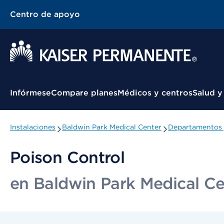
Centro de apoyo
Menú contextual
Infórmese
Compare planes
Médicos y centros
Salud y
Instalaciones
Baldwin Park Medical Center
Departamentos 
Poison Control
en Baldwin Park Medical Ce