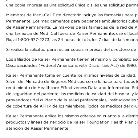
una copia impresa es una solicitud única o si es una solicitud perm
Miembros de Medi-Cal: Este directorio incluye las farmacias para
Permanente. Los medicamentos para pacientes ambulatorios cubier
de Kaiser Permanente. La mayoría de las farmacias de la red de Ka
una farmacia de Medi Cal fuera de Kaiser Permanente, use el local
Rx, al 1-800-977-2273, las 24 horas del día, los 7 días de la sema
Si realiza la solicitud para recibir copias impresas del directori
Los afiliados de Kaiser Permanente tienen el mismo y completo acce
Discapacidades (Federal Americans with Disabilities Act) de 1990, 
Kaiser Permanente toma en cuenta los mismos niveles de calidad, la
Silver del Mercado de Seguros Médicos, como lo hace para todos lo
rendimiento de Healthcare Effectiveness Data and Information Se
de seguridad del paciente, las medidas de calidad del hospital y
proveedores del cuidado de la salud profesionales, institucionale
de cobertura de KFHP de los miembros. Todos los médicos del grup
Kaiser Permanente aplica los mismos criterios en cuanto a la dist
productos y líneas de negocio de Kaiser Foundation Health Plan (KF
atención de Kaiser Permanente.