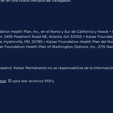
rirán en una nueva ventana del navegador.
ation Health Plan, Inc., en el Norte y Sur de California y Hawái 
r, 3495 Piedmont Road NE, Atlanta, GA 30305 • Kaiser Foundatio
ve, Hyattsville, MD, 20785 • Kaiser Foundation Health Plan del N
ser Foundation Health Plan of Washington Options, Inc., 2715 N
spanol. Kaiser Permanente no se responsabiliza de la información
obat
para leer archivos PDFs.