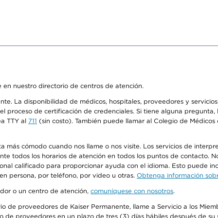
 en nuestro directorio de centros de atención.
ente. La disponibilidad de médicos, hospitales, proveedores y servici
n el proceso de certificación de credenciales. Si tiene alguna pregunt
ea TTY al
711
(sin costo). También puede llamar al Colegio de Médicos d
más cómodo cuando nos llame o nos visite. Los servicios de interpreta
urante todos los horarios de atención en todos los puntos de contacto.
sonal calificado para proporcionar ayuda con el idioma. Esto puede inc
 en persona, por teléfono, por video u otras.
Obtenga información sobre
edor o un centro de atención,
comuníquese con nosotros
.
io de proveedores de Kaiser Permanente, llame a Servicio a los Miembr
o de proveedores en un plazo de tres (3) días hábiles después de su s