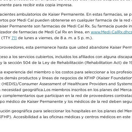
anente para recibir esta copia impresa.
 pacientes ambulatorios de Kaiser Permanente. En estas farmacias, se
tos por Medi Cal pueden obtenerse en cualquier farmacia de la red d
iser Permanente son farmacias de Medi Cal Rx. Su farmacia puede info
izador de farmacias de Medi Cal Rx en línea, en
www.Medi-CalRx.dhcs
na (TTY
711
de lunes a viernes, de 8 a. m. a 5 p. m.).
o de proveedores, esta permanece hasta que usted abandone Kaiser Perm
so a los servicios cubiertos, incluidos los afiliados con alguna disc
y la sección 504 de la Ley de Rehabilitación (Rehabilitation Act) de 1
 experiencia del miembro o los costos para seleccionar a los profesiona
s demás productos y líneas de negocios de KFHP (Kaiser Foundation He
t (HEDIS)/Consumer Assessment of Healthcare Providers and Systems (
 la necesidad geográfica.Los miembros inscritos en los planes del Me
s y complementarios que participan en la red de proveedores contrata
o médico de Kaiser Permanente y los médicos de la red deben seguir l
ribución geográfica para seleccionar los hospitales en los planes del 
HP). Accesibilidad a las oficinas médicas y centros médicos en este d