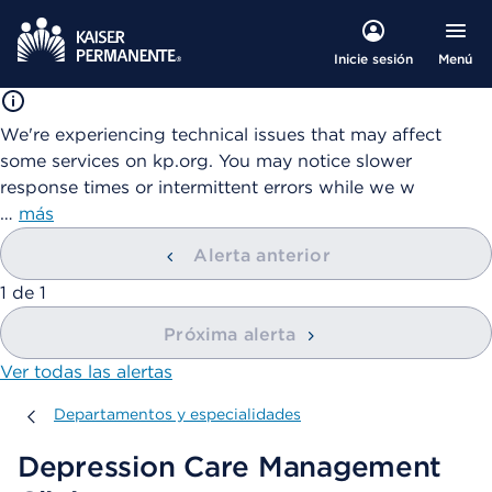
Menú
Inicie sesión
We're experiencing technical issues that may affect
some services on kp.org. You may notice slower
response times or intermittent errors while we w
…
más
Alerta anterior
mostrando
1
de
1
Próxima alerta
Ver todas las alertas
Departamentos y especialidades
Departamentos y especialidades
Depression Care Management