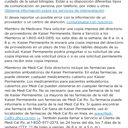
cuidado de la salud bilingües. Están a su disposición diferentes tipos
de comunicación: en persona, por teléfono, por video u otras.
Obtenga información sobre los servicios de interpretación
.
Si desea reportar un posible error con la información de un
proveedor o un centro de atención,
comuníquese con nosotros
.
Miembro de Medicare: Para solicitar una copia impresa del directorio
de proveedores de Kaiser Permanente, llame a Servicio a los
Miembros al 1-800-443-0815, los siete días de la semana, de 8 a. m. a
8 p. m. Kaiser Permanente le enviará una copia impresa del directorio
de proveedores en un plazo de tres (3) días hábiles después de su
solicitud. Kaiser Permanente podría preguntar si su solicitud de una
copia impresa es una solicitud única o si es una solicitud permanente
para recibir esta copia impresa.
Miembros de Medi-Cal: Este directorio incluye las farmacias para
pacientes ambulatorios de Kaiser Permanente. En estas farmacias, se
puede obtener cualquier medicamento cubierto por Kaiser
Permanente. Los medicamentos para pacientes ambulatorios
cubiertos por Medi Cal pueden obtenerse en cualquier farmacia de la
red de Medi Cal Rx. No es necesario que sea una farmacia de la red
de Kaiser Permanente. La mayoría de las farmacias de la red de
Kaiser Permanente son farmacias de Medi Cal Rx. Su farmacia puede
informarle si forma parte de la red Medi Cal Rx. Si quiere encontrar
una farmacia de Medi Cal fuera de Kaiser Permanente, use el
localizador de farmacias de Medi Cal Rx en línea, en
www.Medi-
CalRx.dhcs.ca.gov
. También puede llamar a Servicio al Cliente de
Medi Cal Rx, al 1-800-977-2273, las 24 horas del día, los 7 días de la
semana (TTY
711
de lunes a viernes, de 8 a. m. a 5 p. m.).