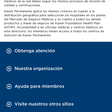
médicos de la red deben seguir los mismos procesos de revisión de
calidad y certificaciones.
Kaiser Permanente aplica los mismos criterios en cuanto a la
distribución geográfica para seleccionar los hospitales en los planes
del Mercado de Seguros Médicos y en cuanto a todos los demás
productos y líneas de negocio de Kaiser Foundation Health Plan
(KFHP). Accesibilidad a las oficinas médicas y centros médicos en
este directorio: los miembros tienen acceso a todos los centros de
atención de Kaiser Permanente.
Obtenga atención
Nuestra organización
Ayuda para miembros
Visite nuestros otros sitios