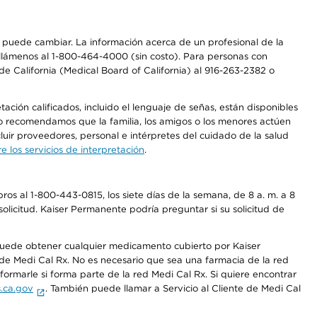
os puede cambiar. La información acerca de un profesional de la
a, llámenos al 1-800-464-4000 (sin costo). Para personas con
e California (Medical Board of California) al 916-263-2382 o
ción calificados, incluido el lenguaje de señas, están disponibles
 No recomendamos que la familia, los amigos o los menores actúen
luir proveedores, personal e intérpretes del cuidado de la salud
 los servicios de interpretación
.
os al 1-800-443-0815, los siete días de la semana, de 8 a. m. a 8
olicitud. Kaiser Permanente podría preguntar si su solicitud de
 puede obtener cualquier medicamento cubierto por Kaiser
e Medi Cal Rx. No es necesario que sea una farmacia de la red
rmarle si forma parte de la red Medi Cal Rx. Si quiere encontrar
.ca.gov
. También puede llamar a Servicio al Cliente de Medi Cal