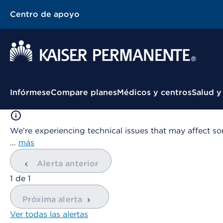
Centro de apoyo
Menú contextual
Infórmese
Compare planes
Médicos y centros
Salud y
We're experiencing technical issues that may affect so
…
más
Alerta anterior
mostrando
1
de
1
Próxima alerta
Ver todas las alertas