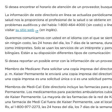
Si desea encontrar el horario de atención de un proveedor, busque
La información de este directorio en línea se actualiza periódicam
salud nos la proporciona el profesional de la salud o se obtiene e
problemas auditivos y del habla: 1-800-464-4000 (sin costo) o lín
visitar
su sitio web
(en inglés).
Queremos comunicarnos con usted en el idioma con el que se sienta 
sin ningún costo, las 24 horas del día, los 7 días de la semana, d
como intérpretes. Solo se usan los servicios de un intérprete y per
bilingües. Están a su disposición diferentes tipos de comunicación:
Si desea reportar un posible error con la información de un prove
Miembro de Medicare: Para solicitar una copia impresa del director
p. m. Kaiser Permanente le enviará una copia impresa del directori
una copia impresa es una solicitud única o si es una solicitud perm
Miembros de Medi-Cal: Este directorio incluye las farmacias para
Permanente. Los medicamentos para pacientes ambulatorios cubier
de Kaiser Permanente. La mayoría de las farmacias de la red de Ka
una farmacia de Medi Cal fuera de Kaiser Permanente, use el local
Rx, al 1-800-977-2273, las 24 horas del día, los 7 días de la sema