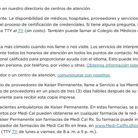
 en nuestro directorio de centros de atención.
ente. La disponibilidad de médicos, hospitales, proveedores y servici
n el proceso de certificación de credenciales. Si tiene alguna pregunt
ea TTY al
711
(sin costo). También puede llamar al Colegio de Médicos d
más cómodo cuando nos llame o nos visite. Los servicios de interpreta
urante todos los horarios de atención en todos los puntos de contacto.
sonal calificado para proporcionar ayuda con el idioma. Esto puede inc
 en persona, por teléfono, por video u otras.
Obtenga información sobre
edor o un centro de atención,
comuníquese con nosotros
.
io de proveedores de Kaiser Permanente, llame a Servicio a los Miembr
o de proveedores en un plazo de tres (3) días hábiles después de su s
anente para recibir esta copia impresa.
 pacientes ambulatorios de Kaiser Permanente. En estas farmacias, se
tos por Medi Cal pueden obtenerse en cualquier farmacia de la red d
iser Permanente son farmacias de Medi Cal Rx. Su farmacia puede info
izador de farmacias de Medi Cal Rx en línea, en
www.Medi-CalRx.dhcs
na (TTY
711
de lunes a viernes, de 8 a. m. a 5 p. m.).