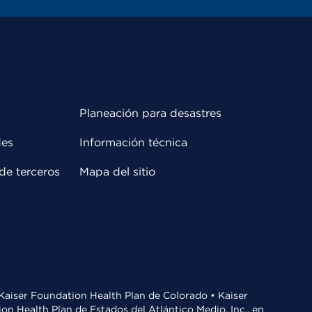
Planeación para desastres
des
Información técnica
de terceros
Mapa del sitio
• Kaiser Foundation Health Plan de Colorado • Kaiser
n Health Plan de Estados del Atlántico Medio, Inc., en