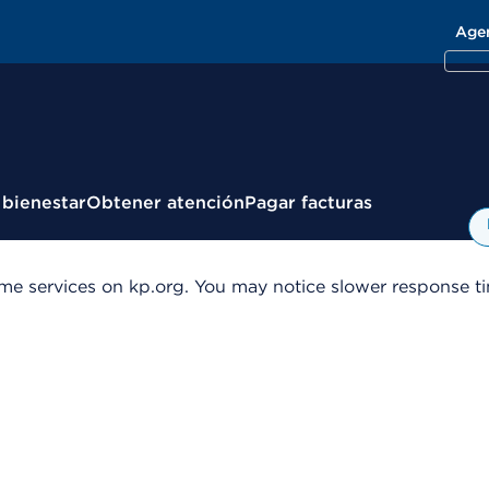
Age
 bienestar
Obtener atención
Pagar facturas
me services on kp.org. You may notice slower response tim