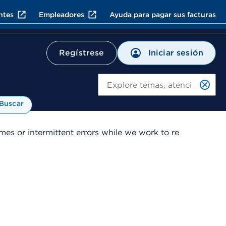
ntes
Empleadores
Ayuda para pagar sus facturas
Iniciar sesión
Regístrese
Bu
Buscar
es or intermittent errors while we work to re