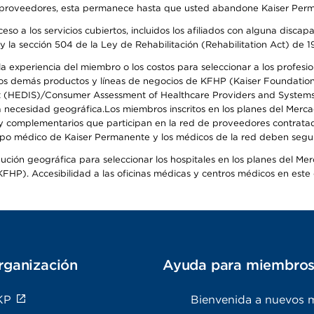
o de proveedores, esta permanece hasta que usted abandone Kaiser Perm
so a los servicios cubiertos, incluidos los afiliados con alguna disc
y la sección 504 de la Ley de Rehabilitación (Rehabilitation Act) de 1
 experiencia del miembro o los costos para seleccionar a los profesiona
s demás productos y líneas de negocios de KFHP (Kaiser Foundation He
t (HEDIS)/Consumer Assessment of Healthcare Providers and Systems (
 la necesidad geográfica.Los miembros inscritos en los planes del Me
s y complementarios que participan en la red de proveedores contrata
o médico de Kaiser Permanente y los médicos de la red deben seguir l
ribución geográfica para seleccionar los hospitales en los planes del 
HP). Accesibilidad a las oficinas médicas y centros médicos en este d
rganización
Ayuda para miembro
KP
Bienvenida a nuevos 