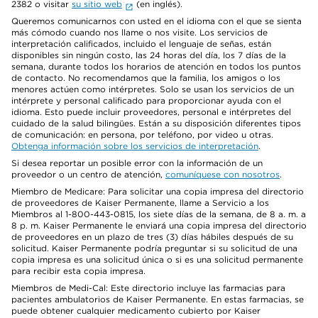
2382 o visitar
su sitio web
(en inglés).
Queremos comunicarnos con usted en el idioma con el que se sienta
más cómodo cuando nos llame o nos visite. Los servicios de
interpretación calificados, incluido el lenguaje de señas, están
disponibles sin ningún costo, las 24 horas del día, los 7 días de la
semana, durante todos los horarios de atención en todos los puntos
de contacto. No recomendamos que la familia, los amigos o los
menores actúen como intérpretes. Solo se usan los servicios de un
intérprete y personal calificado para proporcionar ayuda con el
idioma. Esto puede incluir proveedores, personal e intérpretes del
cuidado de la salud bilingües. Están a su disposición diferentes tipos
de comunicación: en persona, por teléfono, por video u otras.
Obtenga información sobre los servicios de interpretación
.
Si desea reportar un posible error con la información de un
proveedor o un centro de atención,
comuníquese con nosotros
.
Miembro de Medicare: Para solicitar una copia impresa del directorio
de proveedores de Kaiser Permanente, llame a Servicio a los
Miembros al 1-800-443-0815, los siete días de la semana, de 8 a. m. a
8 p. m. Kaiser Permanente le enviará una copia impresa del directorio
de proveedores en un plazo de tres (3) días hábiles después de su
solicitud. Kaiser Permanente podría preguntar si su solicitud de una
copia impresa es una solicitud única o si es una solicitud permanente
para recibir esta copia impresa.
Miembros de Medi-Cal: Este directorio incluye las farmacias para
pacientes ambulatorios de Kaiser Permanente. En estas farmacias, se
puede obtener cualquier medicamento cubierto por Kaiser