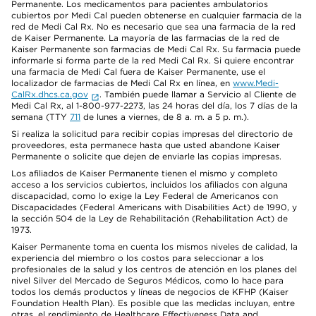
Permanente. Los medicamentos para pacientes ambulatorios
cubiertos por Medi Cal pueden obtenerse en cualquier farmacia de la
red de Medi Cal Rx. No es necesario que sea una farmacia de la red
de Kaiser Permanente. La mayoría de las farmacias de la red de
Kaiser Permanente son farmacias de Medi Cal Rx. Su farmacia puede
informarle si forma parte de la red Medi Cal Rx. Si quiere encontrar
una farmacia de Medi Cal fuera de Kaiser Permanente, use el
localizador de farmacias de Medi Cal Rx en línea, en
www.Medi-
CalRx.dhcs.ca.gov
. También puede llamar a Servicio al Cliente de
Medi Cal Rx, al 1-800-977-2273, las 24 horas del día, los 7 días de la
semana (TTY
711
de lunes a viernes, de 8 a. m. a 5 p. m.).
Si realiza la solicitud para recibir copias impresas del directorio de
proveedores, esta permanece hasta que usted abandone Kaiser
Permanente o solicite que dejen de enviarle las copias impresas.
Los afiliados de Kaiser Permanente tienen el mismo y completo
acceso a los servicios cubiertos, incluidos los afiliados con alguna
discapacidad, como lo exige la Ley Federal de Americanos con
Discapacidades (Federal Americans with Disabilities Act) de 1990, y
la sección 504 de la Ley de Rehabilitación (Rehabilitation Act) de
1973.
Kaiser Permanente toma en cuenta los mismos niveles de calidad, la
experiencia del miembro o los costos para seleccionar a los
profesionales de la salud y los centros de atención en los planes del
nivel Silver del Mercado de Seguros Médicos, como lo hace para
todos los demás productos y líneas de negocios de KFHP (Kaiser
Foundation Health Plan). Es posible que las medidas incluyan, entre
otras, el rendimiento de Healthcare Effectiveness Data and