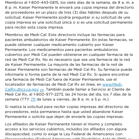
Miembros al 1-800-443-0815, los siete días de la semana, de 8 a. m. a
8 p. m. Kaiser Permanente le enviará una copia impresa del directorio
de proveedores en un plazo de tres (3) días hábiles después de su
solicitud. Kaiser Permanente podría preguntar si su solicitud de una
copia impresa es una solicitud única o si es una solicitud permanente
para recibir esta copia impresa.
Miembros de Medi-Cal: Este directorio incluye las farmacias para
pacientes ambulatorios de Kaiser Permanente. En estas farmacias, se
puede obtener cualquier medicamento cubierto por Kaiser
Permanente. Los medicamentos para pacientes ambulatorios
cubiertos por Medi Cal pueden obtenerse en cualquier farmacia de la
red de Medi Cal Rx. No es necesario que sea una farmacia de la red
de Kaiser Permanente. La mayoría de las farmacias de la red de
Kaiser Permanente son farmacias de Medi Cal Rx. Su farmacia puede
informarle si forma parte de la red Medi Cal Rx. Si quiere encontrar
una farmacia de Medi Cal fuera de Kaiser Permanente, use el
localizador de farmacias de Medi Cal Rx en línea, en
www.Medi-
CalRx.dhcs.ca.gov
. También puede llamar a Servicio al Cliente de
Medi Cal Rx, al 1-800-977-2273, las 24 horas del día, los 7 días de la
semana (TTY
711
de lunes a viernes, de 8 a. m. a 5 p. m.).
Si realiza la solicitud para recibir copias impresas del directorio de
proveedores, esta permanece hasta que usted abandone Kaiser
Permanente o solicite que dejen de enviarle las copias impresas.
Los afiliados de Kaiser Permanente tienen el mismo y completo
acceso a los servicios cubiertos, incluidos los afiliados con alguna
discapacidad, como lo exige la Ley Federal de Americanos con
Discapacidades (Federal Americans with Disabilities Act) de 1990, y