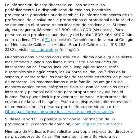
La información de este directorio en línea se actualiza
periódicamente. La disponibilidad de médicos, hospitales,
proveedores y servicios puede cambiar. La información acerca de un
profesional de la salud nos la proporciona el profesional de la salud o
se obtiene en el proceso de certificación de credenciales. Si tiene
alguna pregunta, llámenos al 1-800-464-4000 (sin costo). Para
personas con problemas auditivos y del habla: 1-800-464-4000 (sin
costo) o línea TTY al
711
(sin costo). También puede llamar al Colegio
de Médicos de California (Medical Board of California) al 916-263-
2382 o visitar
su sitio web
(en inglés).
Queremos comunicarnos con usted en el idioma con el que se sienta
más cómodo cuando nos llame o nos visite. Los servicios de
interpretación calificados, incluido el lenguaje de señas, están
disponibles sin ningún costo, las 24 horas del día, los 7 días de la
semana, durante todos los horarios de atención en todos los puntos
de contacto. No recomendamos que la familia, los amigos o los
menores actúen como intérpretes. Solo se usan los servicios de un
intérprete y personal calificado para proporcionar ayuda con el
idioma. Esto puede incluir proveedores, personal e intérpretes del
cuidado de la salud bilingües. Están a su disposición diferentes tipos
de comunicación: en persona, por teléfono, por video u otras.
Obtenga información sobre los servicios de interpretación
.
Si desea reportar un posible error con la información de un
proveedor o un centro de atención,
comuníquese con nosotros
.
Miembro de Medicare: Para solicitar una copia impresa del directorio
de proveedores de Kaiser Permanente, llame a Servicio a los