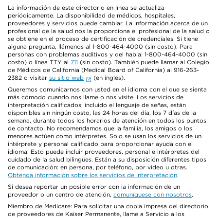
La información de este directorio en línea se actualiza
periódicamente. La disponibilidad de médicos, hospitales,
proveedores y servicios puede cambiar. La información acerca de un
profesional de la salud nos la proporciona el profesional de la salud o
se obtiene en el proceso de certificación de credenciales. Si tiene
alguna pregunta, llámenos al 1-800-464-4000 (sin costo). Para
personas con problemas auditivos y del habla: 1-800-464-4000 (sin
costo) o línea TTY al
711
(sin costo). También puede llamar al Colegio
de Médicos de California (Medical Board of California) al 916-263-
2382 o visitar
su sitio web
(en inglés).
Queremos comunicarnos con usted en el idioma con el que se sienta
más cómodo cuando nos llame o nos visite. Los servicios de
interpretación calificados, incluido el lenguaje de señas, están
disponibles sin ningún costo, las 24 horas del día, los 7 días de la
semana, durante todos los horarios de atención en todos los puntos
de contacto. No recomendamos que la familia, los amigos o los
menores actúen como intérpretes. Solo se usan los servicios de un
intérprete y personal calificado para proporcionar ayuda con el
idioma. Esto puede incluir proveedores, personal e intérpretes del
cuidado de la salud bilingües. Están a su disposición diferentes tipos
de comunicación: en persona, por teléfono, por video u otras.
Obtenga información sobre los servicios de interpretación
.
Si desea reportar un posible error con la información de un
proveedor o un centro de atención,
comuníquese con nosotros
.
Miembro de Medicare: Para solicitar una copia impresa del directorio
de proveedores de Kaiser Permanente, llame a Servicio a los