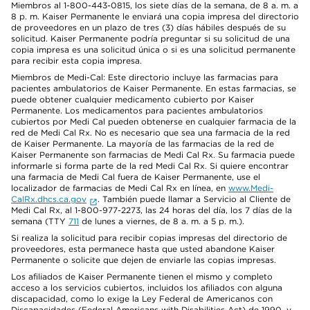
Miembros al 1-800-443-0815, los siete días de la semana, de 8 a. m. a
8 p. m. Kaiser Permanente le enviará una copia impresa del directorio
de proveedores en un plazo de tres (3) días hábiles después de su
solicitud. Kaiser Permanente podría preguntar si su solicitud de una
copia impresa es una solicitud única o si es una solicitud permanente
para recibir esta copia impresa.
Miembros de Medi-Cal: Este directorio incluye las farmacias para
pacientes ambulatorios de Kaiser Permanente. En estas farmacias, se
puede obtener cualquier medicamento cubierto por Kaiser
Permanente. Los medicamentos para pacientes ambulatorios
cubiertos por Medi Cal pueden obtenerse en cualquier farmacia de la
red de Medi Cal Rx. No es necesario que sea una farmacia de la red
de Kaiser Permanente. La mayoría de las farmacias de la red de
Kaiser Permanente son farmacias de Medi Cal Rx. Su farmacia puede
informarle si forma parte de la red Medi Cal Rx. Si quiere encontrar
una farmacia de Medi Cal fuera de Kaiser Permanente, use el
localizador de farmacias de Medi Cal Rx en línea, en
www.Medi-
CalRx.dhcs.ca.gov
. También puede llamar a Servicio al Cliente de
Medi Cal Rx, al 1-800-977-2273, las 24 horas del día, los 7 días de la
semana (TTY
711
de lunes a viernes, de 8 a. m. a 5 p. m.).
Si realiza la solicitud para recibir copias impresas del directorio de
proveedores, esta permanece hasta que usted abandone Kaiser
Permanente o solicite que dejen de enviarle las copias impresas.
Los afiliados de Kaiser Permanente tienen el mismo y completo
acceso a los servicios cubiertos, incluidos los afiliados con alguna
discapacidad, como lo exige la Ley Federal de Americanos con
Discapacidades (Federal Americans with Disabilities Act) de 1990, y