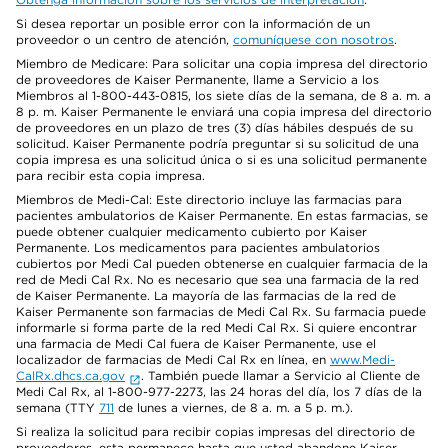
Si desea reportar un posible error con la información de un
proveedor o un centro de atención,
comuníquese con nosotros
.
Miembro de Medicare: Para solicitar una copia impresa del directorio
de proveedores de Kaiser Permanente, llame a Servicio a los
Miembros al 1-800-443-0815, los siete días de la semana, de 8 a. m. a
8 p. m. Kaiser Permanente le enviará una copia impresa del directorio
de proveedores en un plazo de tres (3) días hábiles después de su
solicitud. Kaiser Permanente podría preguntar si su solicitud de una
copia impresa es una solicitud única o si es una solicitud permanente
para recibir esta copia impresa.
Miembros de Medi-Cal: Este directorio incluye las farmacias para
pacientes ambulatorios de Kaiser Permanente. En estas farmacias, se
puede obtener cualquier medicamento cubierto por Kaiser
Permanente. Los medicamentos para pacientes ambulatorios
cubiertos por Medi Cal pueden obtenerse en cualquier farmacia de la
red de Medi Cal Rx. No es necesario que sea una farmacia de la red
de Kaiser Permanente. La mayoría de las farmacias de la red de
Kaiser Permanente son farmacias de Medi Cal Rx. Su farmacia puede
informarle si forma parte de la red Medi Cal Rx. Si quiere encontrar
una farmacia de Medi Cal fuera de Kaiser Permanente, use el
localizador de farmacias de Medi Cal Rx en línea, en
www.Medi-
CalRx.dhcs.ca.gov
. También puede llamar a Servicio al Cliente de
Medi Cal Rx, al 1-800-977-2273, las 24 horas del día, los 7 días de la
semana (TTY
711
de lunes a viernes, de 8 a. m. a 5 p. m.).
Si realiza la solicitud para recibir copias impresas del directorio de
proveedores, esta permanece hasta que usted abandone Kaiser