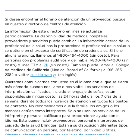
Si desea encontrar el horario de atención de un proveedor, busque
en nuestro directorio de centros de atención.
La información de este directorio en línea se actualiza
periódicamente. La disponibilidad de médicos, hospitales,
proveedores y servicios puede cambiar. La información acerca de un
profesional de la salud nos la proporciona el profesional de la salud o
se obtiene en el proceso de certificación de credenciales. Si tiene
alguna pregunta, llámenos al 1-800-464-4000 (sin costo). Para
personas con problemas auditivos y del habla: 1-800-464-4000 (sin
costo) o línea TTY al
711
(sin costo). También puede llamar al Colegio
de Médicos de California (Medical Board of California) al 916-263-
2382 o visitar
su sitio web
(en inglés).
Queremos comunicarnos con usted en el idioma con el que se sienta
más cómodo cuando nos llame o nos visite. Los servicios de
interpretación calificados, incluido el lenguaje de señas, están
disponibles sin ningún costo, las 24 horas del día, los 7 días de la
semana, durante todos los horarios de atención en todos los puntos
de contacto. No recomendamos que la familia, los amigos o los
menores actúen como intérpretes. Solo se usan los servicios de un
intérprete y personal calificado para proporcionar ayuda con el
idioma. Esto puede incluir proveedores, personal e intérpretes del
cuidado de la salud bilingües. Están a su disposición diferentes tipos
de comunicación: en persona, por teléfono, por video u otras.
Obtenga información sobre los servicios de interpretación
.