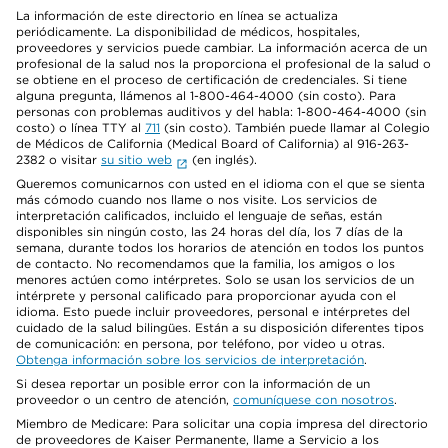
La información de este directorio en línea se actualiza
periódicamente. La disponibilidad de médicos, hospitales,
proveedores y servicios puede cambiar. La información acerca de un
profesional de la salud nos la proporciona el profesional de la salud o
se obtiene en el proceso de certificación de credenciales. Si tiene
alguna pregunta, llámenos al 1-800-464-4000 (sin costo). Para
personas con problemas auditivos y del habla: 1-800-464-4000 (sin
costo) o línea TTY al
711
(sin costo). También puede llamar al Colegio
de Médicos de California (Medical Board of California) al 916-263-
2382 o visitar
su sitio web
(en inglés).
Queremos comunicarnos con usted en el idioma con el que se sienta
más cómodo cuando nos llame o nos visite. Los servicios de
interpretación calificados, incluido el lenguaje de señas, están
disponibles sin ningún costo, las 24 horas del día, los 7 días de la
semana, durante todos los horarios de atención en todos los puntos
de contacto. No recomendamos que la familia, los amigos o los
menores actúen como intérpretes. Solo se usan los servicios de un
intérprete y personal calificado para proporcionar ayuda con el
idioma. Esto puede incluir proveedores, personal e intérpretes del
cuidado de la salud bilingües. Están a su disposición diferentes tipos
de comunicación: en persona, por teléfono, por video u otras.
Obtenga información sobre los servicios de interpretación
.
Si desea reportar un posible error con la información de un
proveedor o un centro de atención,
comuníquese con nosotros
.
Miembro de Medicare: Para solicitar una copia impresa del directorio
de proveedores de Kaiser Permanente, llame a Servicio a los