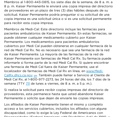
Miembros al 1-800-443-0815, los siete días de la semana, de 8 a. m. a
8 p. m. Kaiser Permanente le enviará una copia impresa del directorio
de proveedores en un plazo de tres (3) días hábiles después de su
solicitud. Kaiser Permanente podría preguntar si su solicitud de una
copia impresa es una solicitud única o si es una solicitud permanente
para recibir esta copia impresa.
Miembros de Medi-Cal: Este directorio incluye las farmacias para
pacientes ambulatorios de Kaiser Permanente. En estas farmacias, se
puede obtener cualquier medicamento cubierto por Kaiser
Permanente. Los medicamentos para pacientes ambulatorios
cubiertos por Medi Cal pueden obtenerse en cualquier farmacia de la
red de Medi Cal Rx. No es necesario que sea una farmacia de la red
de Kaiser Permanente. La mayoría de las farmacias de la red de
Kaiser Permanente son farmacias de Medi Cal Rx. Su farmacia puede
informarle si forma parte de la red Medi Cal Rx. Si quiere encontrar
una farmacia de Medi Cal fuera de Kaiser Permanente, use el
localizador de farmacias de Medi Cal Rx en línea, en
www.Medi-
CalRx.dhcs.ca.gov
. También puede llamar a Servicio al Cliente de
Medi Cal Rx, al 1-800-977-2273, las 24 horas del día, los 7 días de la
semana (TTY
711
de lunes a viernes, de 8 a. m. a 5 p. m.).
Si realiza la solicitud para recibir copias impresas del directorio de
proveedores, esta permanece hasta que usted abandone Kaiser
Permanente o solicite que dejen de enviarle las copias impresas.
Los afiliados de Kaiser Permanente tienen el mismo y completo
acceso a los servicios cubiertos, incluidos los afiliados con alguna
discapacidad, como lo exige la Ley Federal de Americanos con
Discapacidades (Federal Americans with Disabilities Act) de 1990, y