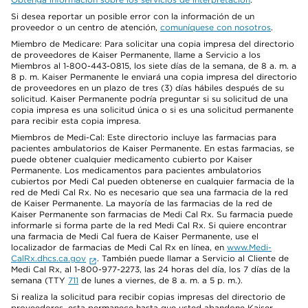
Si desea reportar un posible error con la información de un
proveedor o un centro de atención,
comuníquese con nosotros
.
Miembro de Medicare: Para solicitar una copia impresa del directorio
de proveedores de Kaiser Permanente, llame a Servicio a los
Miembros al 1-800-443-0815, los siete días de la semana, de 8 a. m. a
8 p. m. Kaiser Permanente le enviará una copia impresa del directorio
de proveedores en un plazo de tres (3) días hábiles después de su
solicitud. Kaiser Permanente podría preguntar si su solicitud de una
copia impresa es una solicitud única o si es una solicitud permanente
para recibir esta copia impresa.
Miembros de Medi-Cal: Este directorio incluye las farmacias para
pacientes ambulatorios de Kaiser Permanente. En estas farmacias, se
puede obtener cualquier medicamento cubierto por Kaiser
Permanente. Los medicamentos para pacientes ambulatorios
cubiertos por Medi Cal pueden obtenerse en cualquier farmacia de la
red de Medi Cal Rx. No es necesario que sea una farmacia de la red
de Kaiser Permanente. La mayoría de las farmacias de la red de
Kaiser Permanente son farmacias de Medi Cal Rx. Su farmacia puede
informarle si forma parte de la red Medi Cal Rx. Si quiere encontrar
una farmacia de Medi Cal fuera de Kaiser Permanente, use el
localizador de farmacias de Medi Cal Rx en línea, en
www.Medi-
CalRx.dhcs.ca.gov
. También puede llamar a Servicio al Cliente de
Medi Cal Rx, al 1-800-977-2273, las 24 horas del día, los 7 días de la
semana (TTY
711
de lunes a viernes, de 8 a. m. a 5 p. m.).
Si realiza la solicitud para recibir copias impresas del directorio de
proveedores, esta permanece hasta que usted abandone Kaiser