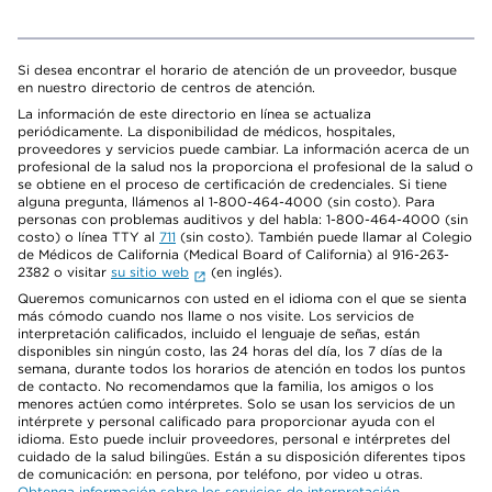
Si desea encontrar el horario de atención de un proveedor, busque
en nuestro directorio de centros de atención.
La información de este directorio en línea se actualiza
periódicamente. La disponibilidad de médicos, hospitales,
proveedores y servicios puede cambiar. La información acerca de un
profesional de la salud nos la proporciona el profesional de la salud o
se obtiene en el proceso de certificación de credenciales. Si tiene
alguna pregunta, llámenos al 1-800-464-4000 (sin costo). Para
personas con problemas auditivos y del habla: 1-800-464-4000 (sin
costo) o línea TTY al
711
(sin costo). También puede llamar al Colegio
de Médicos de California (Medical Board of California) al 916-263-
2382 o visitar
su sitio web
(en inglés).
Queremos comunicarnos con usted en el idioma con el que se sienta
más cómodo cuando nos llame o nos visite. Los servicios de
interpretación calificados, incluido el lenguaje de señas, están
disponibles sin ningún costo, las 24 horas del día, los 7 días de la
semana, durante todos los horarios de atención en todos los puntos
de contacto. No recomendamos que la familia, los amigos o los
menores actúen como intérpretes. Solo se usan los servicios de un
intérprete y personal calificado para proporcionar ayuda con el
idioma. Esto puede incluir proveedores, personal e intérpretes del
cuidado de la salud bilingües. Están a su disposición diferentes tipos
de comunicación: en persona, por teléfono, por video u otras.
Obtenga información sobre los servicios de interpretación
.