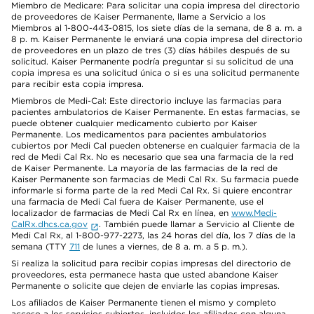
Miembro de Medicare: Para solicitar una copia impresa del directorio
de proveedores de Kaiser Permanente, llame a Servicio a los
Miembros al 1-800-443-0815, los siete días de la semana, de 8 a. m. a
8 p. m. Kaiser Permanente le enviará una copia impresa del directorio
de proveedores en un plazo de tres (3) días hábiles después de su
solicitud. Kaiser Permanente podría preguntar si su solicitud de una
copia impresa es una solicitud única o si es una solicitud permanente
para recibir esta copia impresa.
Miembros de Medi-Cal: Este directorio incluye las farmacias para
pacientes ambulatorios de Kaiser Permanente. En estas farmacias, se
puede obtener cualquier medicamento cubierto por Kaiser
Permanente. Los medicamentos para pacientes ambulatorios
cubiertos por Medi Cal pueden obtenerse en cualquier farmacia de la
red de Medi Cal Rx. No es necesario que sea una farmacia de la red
de Kaiser Permanente. La mayoría de las farmacias de la red de
Kaiser Permanente son farmacias de Medi Cal Rx. Su farmacia puede
informarle si forma parte de la red Medi Cal Rx. Si quiere encontrar
una farmacia de Medi Cal fuera de Kaiser Permanente, use el
localizador de farmacias de Medi Cal Rx en línea, en
www.Medi-
CalRx.dhcs.ca.gov
. También puede llamar a Servicio al Cliente de
Medi Cal Rx, al 1-800-977-2273, las 24 horas del día, los 7 días de la
semana (TTY
711
de lunes a viernes, de 8 a. m. a 5 p. m.).
Si realiza la solicitud para recibir copias impresas del directorio de
proveedores, esta permanece hasta que usted abandone Kaiser
Permanente o solicite que dejen de enviarle las copias impresas.
Los afiliados de Kaiser Permanente tienen el mismo y completo
acceso a los servicios cubiertos, incluidos los afiliados con alguna