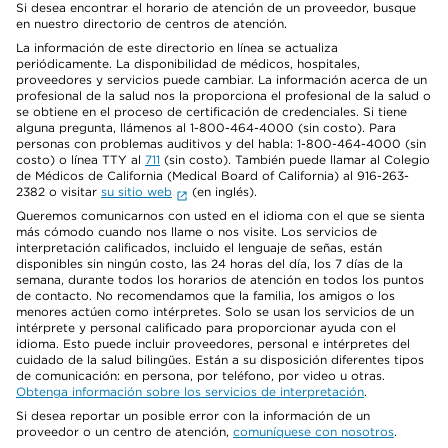
Si desea encontrar el horario de atención de un proveedor, busque
en nuestro directorio de centros de atención.
La información de este directorio en línea se actualiza
periódicamente. La disponibilidad de médicos, hospitales,
proveedores y servicios puede cambiar. La información acerca de un
profesional de la salud nos la proporciona el profesional de la salud o
se obtiene en el proceso de certificación de credenciales. Si tiene
alguna pregunta, llámenos al 1-800-464-4000 (sin costo). Para
personas con problemas auditivos y del habla: 1-800-464-4000 (sin
costo) o línea TTY al
711
(sin costo). También puede llamar al Colegio
de Médicos de California (Medical Board of California) al 916-263-
2382 o visitar
su sitio web
(en inglés).
Queremos comunicarnos con usted en el idioma con el que se sienta
más cómodo cuando nos llame o nos visite. Los servicios de
interpretación calificados, incluido el lenguaje de señas, están
disponibles sin ningún costo, las 24 horas del día, los 7 días de la
semana, durante todos los horarios de atención en todos los puntos
de contacto. No recomendamos que la familia, los amigos o los
menores actúen como intérpretes. Solo se usan los servicios de un
intérprete y personal calificado para proporcionar ayuda con el
idioma. Esto puede incluir proveedores, personal e intérpretes del
cuidado de la salud bilingües. Están a su disposición diferentes tipos
de comunicación: en persona, por teléfono, por video u otras.
Obtenga información sobre los servicios de interpretación
.
Si desea reportar un posible error con la información de un
proveedor o un centro de atención,
comuníquese con nosotros
.