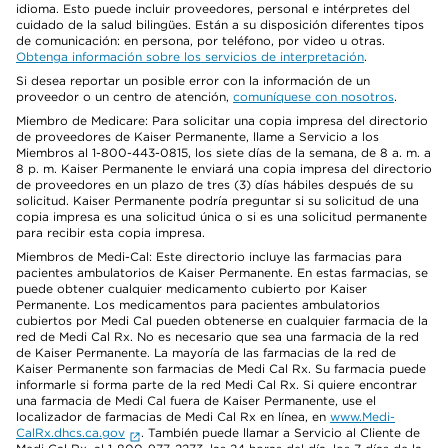
idioma. Esto puede incluir proveedores, personal e intérpretes del
cuidado de la salud bilingües. Están a su disposición diferentes tipos
de comunicación: en persona, por teléfono, por video u otras.
Obtenga información sobre los servicios de interpretación
.
Si desea reportar un posible error con la información de un
proveedor o un centro de atención,
comuníquese con nosotros
.
Miembro de Medicare: Para solicitar una copia impresa del directorio
de proveedores de Kaiser Permanente, llame a Servicio a los
Miembros al 1-800-443-0815, los siete días de la semana, de 8 a. m. a
8 p. m. Kaiser Permanente le enviará una copia impresa del directorio
de proveedores en un plazo de tres (3) días hábiles después de su
solicitud. Kaiser Permanente podría preguntar si su solicitud de una
copia impresa es una solicitud única o si es una solicitud permanente
para recibir esta copia impresa.
Miembros de Medi-Cal: Este directorio incluye las farmacias para
pacientes ambulatorios de Kaiser Permanente. En estas farmacias, se
puede obtener cualquier medicamento cubierto por Kaiser
Permanente. Los medicamentos para pacientes ambulatorios
cubiertos por Medi Cal pueden obtenerse en cualquier farmacia de la
red de Medi Cal Rx. No es necesario que sea una farmacia de la red
de Kaiser Permanente. La mayoría de las farmacias de la red de
Kaiser Permanente son farmacias de Medi Cal Rx. Su farmacia puede
informarle si forma parte de la red Medi Cal Rx. Si quiere encontrar
una farmacia de Medi Cal fuera de Kaiser Permanente, use el
localizador de farmacias de Medi Cal Rx en línea, en
www.Medi-
CalRx.dhcs.ca.gov
. También puede llamar a Servicio al Cliente de