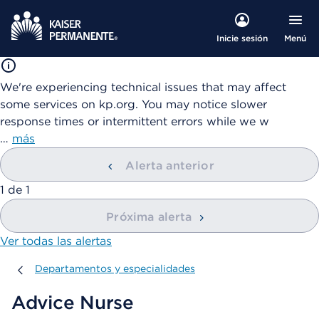
Menú
Inicie sesión
We're experiencing technical issues that may affect
some services on kp.org. You may notice slower
response times or intermittent errors while we w
…
más
Alerta anterior
mostrando
1
de
1
Próxima alerta
Ver todas las alertas
Departamentos y especialidades
Departamentos y especialidades
Advice Nurse