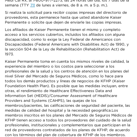
Medi Cal Rx, al 1-800-977-2273, las 24 horas del día, los 7 días de la
semana (TTY
711
de lunes a viernes, de 8 a. m. a 5 p. m.).
Si realiza la solicitud para recibir copias impresas del directorio de
proveedores, esta permanece hasta que usted abandone Kaiser
Permanente o solicite que dejen de enviarle las copias impresas.
Los afiliados de Kaiser Permanente tienen el mismo y completo
acceso a los servicios cubiertos, incluidos los afiliados con alguna
discapacidad, como lo exige la Ley Federal de Americanos con
Discapacidades (Federal Americans with Disabilities Act) de 1990, y
la sección 504 de la Ley de Rehabilitación (Rehabilitation Act) de
1973.
Kaiser Permanente toma en cuenta los mismos niveles de calidad, la
experiencia del miembro o los costos para seleccionar a los
profesionales de la salud y los centros de atención en los planes del
nivel Silver del Mercado de Seguros Médicos, como lo hace para
todos los demás productos y líneas de negocios de KFHP (Kaiser
Foundation Health Plan). Es posible que las medidas incluyan, entre
otras, el rendimiento de Healthcare Effectiveness Data and
Information Set (HEDIS)/Consumer Assessment of Healthcare
Providers and Systems (CAHPS), las quejas de los
miembros/pacientes, las calificaciones de seguridad del paciente, las
medidas de calidad del hospital y la necesidad geográfica.Los
miembros inscritos en los planes del Mercado de Seguros Médicos de
KFHP tienen acceso a todos los proveedores del cuidado de la salud
profesionales, institucionales y complementarios que participan en la
red de proveedores contratados de los planes de KFHP, de acuerdo
con los términos del plan de cobertura de KFHP de los miembros.