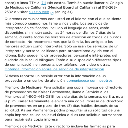
costo) o línea TTY al
711
(sin costo). También puede llamar al Colegio
de Médicos de California (Medical Board of California) al 916-263-
2382 o visitar
su sitio web
(en inglés).
Queremos comunicarnos con usted en el idioma con el que se sienta
más cómodo cuando nos llame o nos visite. Los servicios de
interpretación calificados, incluido el lenguaje de señas, están
disponibles sin ningún costo, las 24 horas del día, los 7 días de la
semana, durante todos los horarios de atención en todos los puntos
de contacto. No recomendamos que la familia, los amigos o los
menores actúen como intérpretes. Solo se usan los servicios de un
intérprete y personal calificado para proporcionar ayuda con el
idioma. Esto puede incluir proveedores, personal e intérpretes del
cuidado de la salud bilingües. Están a su disposición diferentes tipos
de comunicación: en persona, por teléfono, por video u otras.
Obtenga información sobre los servicios de interpretación
.
Si desea reportar un posible error con la información de un
proveedor o un centro de atención,
comuníquese con nosotros
.
Miembro de Medicare: Para solicitar una copia impresa del directorio
de proveedores de Kaiser Permanente, llame a Servicio a los
Miembros al 1-800-443-0815, los siete días de la semana, de 8 a. m. a
8 p. m. Kaiser Permanente le enviará una copia impresa del directorio
de proveedores en un plazo de tres (3) días hábiles después de su
solicitud. Kaiser Permanente podría preguntar si su solicitud de una
copia impresa es una solicitud única o si es una solicitud permanente
para recibir esta copia impresa.
Miembros de Medi-Cal: Este directorio incluye las farmacias para