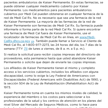
pacientes ambulatorios de Kaiser Permanente. En estas farmacias, se
puede obtener cualquier medicamento cubierto por Kaiser
Permanente. Los medicamentos para pacientes ambulatorios
cubiertos por Medi Cal pueden obtenerse en cualquier farmacia de la
red de Medi Cal Rx. No es necesario que sea una farmacia de la red
de Kaiser Permanente. La mayoría de las farmacias de la red de
Kaiser Permanente son farmacias de Medi Cal Rx. Su farmacia puede
informarle si forma parte de la red Medi Cal Rx. Si quiere encontrar
una farmacia de Medi Cal fuera de Kaiser Permanente, use el
localizador de farmacias de Medi Cal Rx en línea, en
www.Medi-
CalRx.dhcs.ca.gov
. También puede llamar a Servicio al Cliente de
Medi Cal Rx, al 1-800-977-2273, las 24 horas del día, los 7 días de la
semana (TTY
711
de lunes a viernes, de 8 a. m. a 5 p. m.).
Si realiza la solicitud para recibir copias impresas del directorio de
proveedores, esta permanece hasta que usted abandone Kaiser
Permanente o solicite que dejen de enviarle las copias impresas.
Los afiliados de Kaiser Permanente tienen el mismo y completo
acceso a los servicios cubiertos, incluidos los afiliados con alguna
discapacidad, como lo exige la Ley Federal de Americanos con
Discapacidades (Federal Americans with Disabilities Act) de 1990, y
la sección 504 de la Ley de Rehabilitación (Rehabilitation Act) de
1973.
Kaiser Permanente toma en cuenta los mismos niveles de calidad, la
experiencia del miembro o los costos para seleccionar a los
profesionales de la salud y los centros de atención en los planes del
nivel Silver del Mercado de Seguros Médicos, como lo hace para