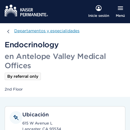
Menú
Inicie sesión
Departamentos y especialidades
Departamentos y especialidades
Endocrinology
en Antelope Valley Medical
Offices
By referral only
2nd Floor
Ubicación
615 W Avenue L
Lancaster, CA 93534