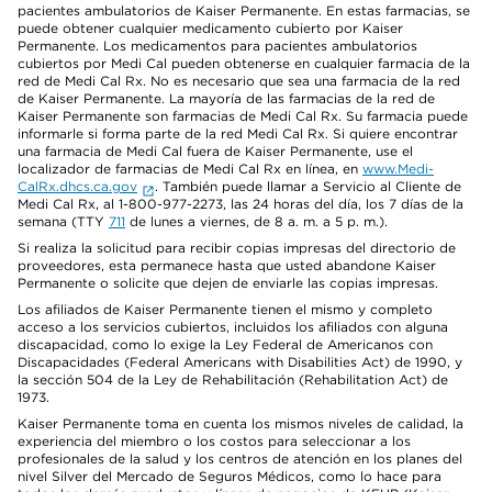
pacientes ambulatorios de Kaiser Permanente. En estas farmacias, se
puede obtener cualquier medicamento cubierto por Kaiser
Permanente. Los medicamentos para pacientes ambulatorios
cubiertos por Medi Cal pueden obtenerse en cualquier farmacia de la
red de Medi Cal Rx. No es necesario que sea una farmacia de la red
de Kaiser Permanente. La mayoría de las farmacias de la red de
Kaiser Permanente son farmacias de Medi Cal Rx. Su farmacia puede
informarle si forma parte de la red Medi Cal Rx. Si quiere encontrar
una farmacia de Medi Cal fuera de Kaiser Permanente, use el
localizador de farmacias de Medi Cal Rx en línea, en
www.Medi-
CalRx.dhcs.ca.gov
. También puede llamar a Servicio al Cliente de
Medi Cal Rx, al 1-800-977-2273, las 24 horas del día, los 7 días de la
semana (TTY
711
de lunes a viernes, de 8 a. m. a 5 p. m.).
Si realiza la solicitud para recibir copias impresas del directorio de
proveedores, esta permanece hasta que usted abandone Kaiser
Permanente o solicite que dejen de enviarle las copias impresas.
Los afiliados de Kaiser Permanente tienen el mismo y completo
acceso a los servicios cubiertos, incluidos los afiliados con alguna
discapacidad, como lo exige la Ley Federal de Americanos con
Discapacidades (Federal Americans with Disabilities Act) de 1990, y
la sección 504 de la Ley de Rehabilitación (Rehabilitation Act) de
1973.
Kaiser Permanente toma en cuenta los mismos niveles de calidad, la
experiencia del miembro o los costos para seleccionar a los
profesionales de la salud y los centros de atención en los planes del
nivel Silver del Mercado de Seguros Médicos, como lo hace para