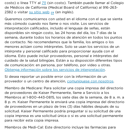
costo) o línea TTY al
711
(sin costo). También puede llamar al Colegio
de Médicos de California (Medical Board of California) al 916-263-
2382 o visitar
su sitio web
(en inglés).
Queremos comunicarnos con usted en el idioma con el que se sienta
más cómodo cuando nos llame o nos visite. Los servicios de
interpretación calificados, incluido el lenguaje de señas, están
disponibles sin ningún costo, las 24 horas del día, los 7 días de la
semana, durante todos los horarios de atención en todos los puntos
de contacto. No recomendamos que la familia, los amigos o los
menores actúen como intérpretes. Solo se usan los servicios de un
intérprete y personal calificado para proporcionar ayuda con el
idioma. Esto puede incluir proveedores, personal e intérpretes del
cuidado de la salud bilingües. Están a su disposición diferentes tipos
de comunicación: en persona, por teléfono, por video u otras.
Obtenga información sobre los servicios de interpretación
.
Si desea reportar un posible error con la información de un
proveedor o un centro de atención,
comuníquese con nosotros
.
Miembro de Medicare: Para solicitar una copia impresa del directorio
de proveedores de Kaiser Permanente, llame a Servicio a los
Miembros al 1-800-443-0815, los siete días de la semana, de 8 a. m. a
8 p. m. Kaiser Permanente le enviará una copia impresa del directorio
de proveedores en un plazo de tres (3) días hábiles después de su
solicitud. Kaiser Permanente podría preguntar si su solicitud de una
copia impresa es una solicitud única o si es una solicitud permanente
para recibir esta copia impresa.
Miembros de Medi-Cal: Este directorio incluye las farmacias para