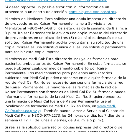
Si desea reportar un posible error con la información de un
proveedor o un centro de atención,
comuníquese con nosotros
.
Miembro de Medicare: Para solicitar una copia impresa del directorio
de proveedores de Kaiser Permanente, llame a Servicio a los
Miembros al 1-800-443-0815, los siete días de la semana, de 8 a. m. a
8 p. m. Kaiser Permanente le enviará una copia impresa del directorio
de proveedores en un plazo de tres (3) días hábiles después de su
solicitud. Kaiser Permanente podría preguntar si su solicitud de una
copia impresa es una solicitud única o si es una solicitud permanente
para recibir esta copia impresa.
Miembros de Medi-Cal: Este directorio incluye las farmacias para
pacientes ambulatorios de Kaiser Permanente. En estas farmacias, se
puede obtener cualquier medicamento cubierto por Kaiser
Permanente. Los medicamentos para pacientes ambulatorios
cubiertos por Medi Cal pueden obtenerse en cualquier farmacia de la
red de Medi Cal Rx. No es necesario que sea una farmacia de la red
de Kaiser Permanente. La mayoría de las farmacias de la red de
Kaiser Permanente son farmacias de Medi Cal Rx. Su farmacia puede
informarle si forma parte de la red Medi Cal Rx. Si quiere encontrar
una farmacia de Medi Cal fuera de Kaiser Permanente, use el
localizador de farmacias de Medi Cal Rx en línea, en
www.Medi-
CalRx.dhcs.ca.gov
. También puede llamar a Servicio al Cliente de
Medi Cal Rx, al 1-800-977-2273, las 24 horas del día, los 7 días de la
semana (TTY
711
de lunes a viernes, de 8 a. m. a 5 p. m.).
Si realiza la solicitud para recibir copias impresas del directorio de
proveedores, esta permanece hasta que usted abandone Kaiser