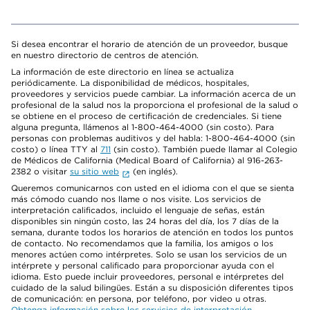
Si desea encontrar el horario de atención de un proveedor, busque
en nuestro directorio de centros de atención.
La información de este directorio en línea se actualiza
periódicamente. La disponibilidad de médicos, hospitales,
proveedores y servicios puede cambiar. La información acerca de un
profesional de la salud nos la proporciona el profesional de la salud o
se obtiene en el proceso de certificación de credenciales. Si tiene
alguna pregunta, llámenos al 1-800-464-4000 (sin costo). Para
personas con problemas auditivos y del habla: 1-800-464-4000 (sin
costo) o línea TTY al
711
(sin costo). También puede llamar al Colegio
de Médicos de California (Medical Board of California) al 916-263-
2382 o visitar
su sitio web
(en inglés).
Queremos comunicarnos con usted en el idioma con el que se sienta
más cómodo cuando nos llame o nos visite. Los servicios de
interpretación calificados, incluido el lenguaje de señas, están
disponibles sin ningún costo, las 24 horas del día, los 7 días de la
semana, durante todos los horarios de atención en todos los puntos
de contacto. No recomendamos que la familia, los amigos o los
menores actúen como intérpretes. Solo se usan los servicios de un
intérprete y personal calificado para proporcionar ayuda con el
idioma. Esto puede incluir proveedores, personal e intérpretes del
cuidado de la salud bilingües. Están a su disposición diferentes tipos
de comunicación: en persona, por teléfono, por video u otras.
Obtenga información sobre los servicios de interpretación
.