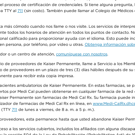
n el proceso de certificación de credenciales. Si tiene alguna pregunt
ea TTY al
711
(sin costo). También puede llamar al Colegio de Médicos d
más cómodo cuando nos llame o nos visite. Los servicios de interpreta
urante todos los horarios de atención en todos los puntos de contacto.
sonal calificado para proporcionar ayuda con el idioma. Esto puede inc
 en persona, por teléfono, por video u otras.
Obtenga información sobre
edor o un centro de atención,
comuníquese con nosotros
.
io de proveedores de Kaiser Permanente, llame a Servicio a los Miembr
o de proveedores en un plazo de tres (3) días hábiles después de su s
anente para recibir esta copia impresa.
 pacientes ambulatorios de Kaiser Permanente. En estas farmacias, se
tos por Medi Cal pueden obtenerse en cualquier farmacia de la red d
iser Permanente son farmacias de Medi Cal Rx. Su farmacia puede info
izador de farmacias de Medi Cal Rx en línea, en
www.Medi-CalRx.dhcs
na (TTY
711
de lunes a viernes, de 8 a. m. a 5 p. m.).
o de proveedores, esta permanece hasta que usted abandone Kaiser Perm
so a los servicios cubiertos, incluidos los afiliados con alguna disc
y la sección 504 de la Ley de Rehabilitación (Rehabilitation Act) de 1