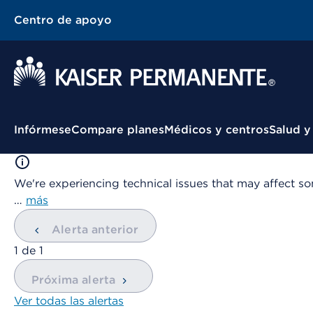
Centro de apoyo
Menú contextual
Infórmese
Compare planes
Médicos y centros
Salud y
We're experiencing technical issues that may affect so
…
más
Alerta anterior
mostrando
1
de
1
Próxima alerta
Ver todas las alertas