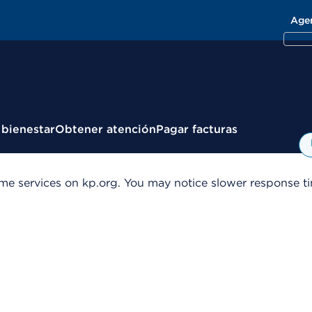
Age
 bienestar
Obtener atención
Pagar facturas
me services on kp.org. You may notice slower response tim