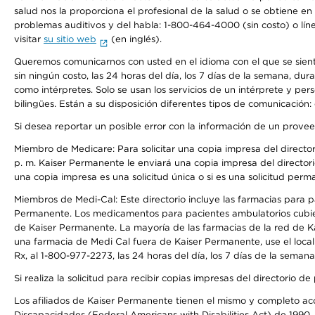
salud nos la proporciona el profesional de la salud o se obtiene e
problemas auditivos y del habla: 1-800-464-4000 (sin costo) o lín
visitar
su sitio web
(en inglés).
Queremos comunicarnos con usted en el idioma con el que se sienta 
sin ningún costo, las 24 horas del día, los 7 días de la semana, d
como intérpretes. Solo se usan los servicios de un intérprete y per
bilingües. Están a su disposición diferentes tipos de comunicación:
Si desea reportar un posible error con la información de un prove
Miembro de Medicare: Para solicitar una copia impresa del director
p. m. Kaiser Permanente le enviará una copia impresa del directori
una copia impresa es una solicitud única o si es una solicitud perm
Miembros de Medi-Cal: Este directorio incluye las farmacias para
Permanente. Los medicamentos para pacientes ambulatorios cubier
de Kaiser Permanente. La mayoría de las farmacias de la red de Ka
una farmacia de Medi Cal fuera de Kaiser Permanente, use el local
Rx, al 1-800-977-2273, las 24 horas del día, los 7 días de la sema
Si realiza la solicitud para recibir copias impresas del directori
Los afiliados de Kaiser Permanente tienen el mismo y completo acce
Discapacidades (Federal Americans with Disabilities Act) de 1990, 