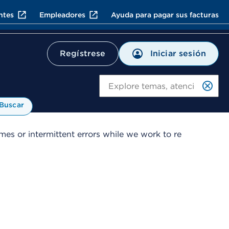
ntes
Empleadores
Ayuda para pagar sus facturas
Iniciar sesión
Regístrese
Bu
Buscar
es or intermittent errors while we work to re