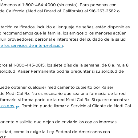
a, llámenos al 1-800-464-4000 (sin costo). Para personas con
e California (Medical Board of California) al 916-263-2382 o
ción calificados, incluido el lenguaje de señas, están disponibles
 No recomendamos que la familia, los amigos o los menores actúen
luir proveedores, personal e intérpretes del cuidado de la salud
 los servicios de interpretación
.
os al 1-800-443-0815, los siete días de la semana, de 8 a. m. a 8
olicitud. Kaiser Permanente podría preguntar si su solicitud de
 puede obtener cualquier medicamento cubierto por Kaiser
e Medi Cal Rx. No es necesario que sea una farmacia de la red
rmarle si forma parte de la red Medi Cal Rx. Si quiere encontrar
.ca.gov
. También puede llamar a Servicio al Cliente de Medi Cal
anente o solicite que dejen de enviarle las copias impresas.
apacidad, como lo exige la Ley Federal de Americanos con
973.