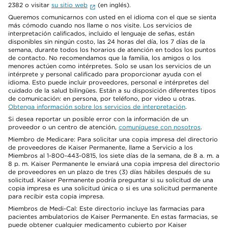
2382 o visitar
su sitio web
(en inglés).
Queremos comunicarnos con usted en el idioma con el que se sienta
más cómodo cuando nos llame o nos visite. Los servicios de
interpretación calificados, incluido el lenguaje de señas, están
disponibles sin ningún costo, las 24 horas del día, los 7 días de la
semana, durante todos los horarios de atención en todos los puntos
de contacto. No recomendamos que la familia, los amigos o los
menores actúen como intérpretes. Solo se usan los servicios de un
intérprete y personal calificado para proporcionar ayuda con el
idioma. Esto puede incluir proveedores, personal e intérpretes del
cuidado de la salud bilingües. Están a su disposición diferentes tipos
de comunicación: en persona, por teléfono, por video u otras.
Obtenga información sobre los servicios de interpretación
.
Si desea reportar un posible error con la información de un
proveedor o un centro de atención,
comuníquese con nosotros
.
Miembro de Medicare: Para solicitar una copia impresa del directorio
de proveedores de Kaiser Permanente, llame a Servicio a los
Miembros al 1-800-443-0815, los siete días de la semana, de 8 a. m. a
8 p. m. Kaiser Permanente le enviará una copia impresa del directorio
de proveedores en un plazo de tres (3) días hábiles después de su
solicitud. Kaiser Permanente podría preguntar si su solicitud de una
copia impresa es una solicitud única o si es una solicitud permanente
para recibir esta copia impresa.
Miembros de Medi-Cal: Este directorio incluye las farmacias para
pacientes ambulatorios de Kaiser Permanente. En estas farmacias, se
puede obtener cualquier medicamento cubierto por Kaiser