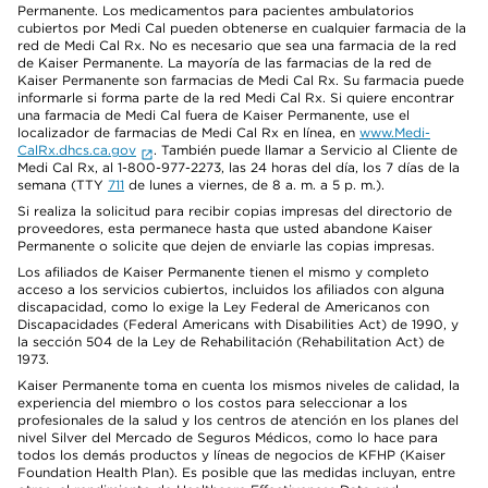
Permanente. Los medicamentos para pacientes ambulatorios
cubiertos por Medi Cal pueden obtenerse en cualquier farmacia de la
red de Medi Cal Rx. No es necesario que sea una farmacia de la red
de Kaiser Permanente. La mayoría de las farmacias de la red de
Kaiser Permanente son farmacias de Medi Cal Rx. Su farmacia puede
informarle si forma parte de la red Medi Cal Rx. Si quiere encontrar
una farmacia de Medi Cal fuera de Kaiser Permanente, use el
localizador de farmacias de Medi Cal Rx en línea, en
www.Medi-
CalRx.dhcs.ca.gov
. También puede llamar a Servicio al Cliente de
Medi Cal Rx, al 1-800-977-2273, las 24 horas del día, los 7 días de la
semana (TTY
711
de lunes a viernes, de 8 a. m. a 5 p. m.).
Si realiza la solicitud para recibir copias impresas del directorio de
proveedores, esta permanece hasta que usted abandone Kaiser
Permanente o solicite que dejen de enviarle las copias impresas.
Los afiliados de Kaiser Permanente tienen el mismo y completo
acceso a los servicios cubiertos, incluidos los afiliados con alguna
discapacidad, como lo exige la Ley Federal de Americanos con
Discapacidades (Federal Americans with Disabilities Act) de 1990, y
la sección 504 de la Ley de Rehabilitación (Rehabilitation Act) de
1973.
Kaiser Permanente toma en cuenta los mismos niveles de calidad, la
experiencia del miembro o los costos para seleccionar a los
profesionales de la salud y los centros de atención en los planes del
nivel Silver del Mercado de Seguros Médicos, como lo hace para
todos los demás productos y líneas de negocios de KFHP (Kaiser
Foundation Health Plan). Es posible que las medidas incluyan, entre