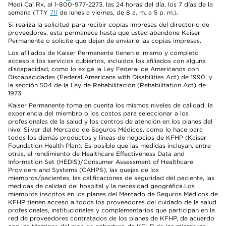
Medi Cal Rx, al 1-800-977-2273, las 24 horas del día, los 7 días de la
semana (TTY
711
de lunes a viernes, de 8 a. m. a 5 p. m.).
Si realiza la solicitud para recibir copias impresas del directorio de
proveedores, esta permanece hasta que usted abandone Kaiser
Permanente o solicite que dejen de enviarle las copias impresas.
Los afiliados de Kaiser Permanente tienen el mismo y completo
acceso a los servicios cubiertos, incluidos los afiliados con alguna
discapacidad, como lo exige la Ley Federal de Americanos con
Discapacidades (Federal Americans with Disabilities Act) de 1990, y
la sección 504 de la Ley de Rehabilitación (Rehabilitation Act) de
1973.
Kaiser Permanente toma en cuenta los mismos niveles de calidad, la
experiencia del miembro o los costos para seleccionar a los
profesionales de la salud y los centros de atención en los planes del
nivel Silver del Mercado de Seguros Médicos, como lo hace para
todos los demás productos y líneas de negocios de KFHP (Kaiser
Foundation Health Plan). Es posible que las medidas incluyan, entre
otras, el rendimiento de Healthcare Effectiveness Data and
Information Set (HEDIS)/Consumer Assessment of Healthcare
Providers and Systems (CAHPS), las quejas de los
miembros/pacientes, las calificaciones de seguridad del paciente, las
medidas de calidad del hospital y la necesidad geográfica.Los
miembros inscritos en los planes del Mercado de Seguros Médicos de
KFHP tienen acceso a todos los proveedores del cuidado de la salud
profesionales, institucionales y complementarios que participan en la
red de proveedores contratados de los planes de KFHP, de acuerdo