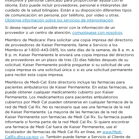
intérprete y personal calificado para proporcionar ayuda con el
idioma. Esto puede incluir proveedores, personal e intérpretes del
cuidado de la salud bilingües. Están a su disposición diferentes tipos
de comunicación: en persona, por teléfono, por video u otras.
Obtenga información sobre los servicios de interpretación
.
Si desea reportar un posible error con la información de un
proveedor o un centro de atención,
comuníquese con nosotros
.
Miembro de Medicare: Para solicitar una copia impresa del directorio
de proveedores de Kaiser Permanente, llame a Servicio a los
Miembros al 1-800-443-0815, los siete días de la semana, de 8 a. m. a
8 p. m. Kaiser Permanente le enviará una copia impresa del directorio
de proveedores en un plazo de tres (3) días hábiles después de su
solicitud. Kaiser Permanente podría preguntar si su solicitud de una
copia impresa es una solicitud única o si es una solicitud permanente
para recibir esta copia impresa.
Miembros de Medi-Cal: Este directorio incluye las farmacias para
pacientes ambulatorios de Kaiser Permanente. En estas farmacias, se
puede obtener cualquier medicamento cubierto por Kaiser
Permanente. Los medicamentos para pacientes ambulatorios
cubiertos por Medi Cal pueden obtenerse en cualquier farmacia de la
red de Medi Cal Rx. No es necesario que sea una farmacia de la red
de Kaiser Permanente. La mayoría de las farmacias de la red de
Kaiser Permanente son farmacias de Medi Cal Rx. Su farmacia puede
informarle si forma parte de la red Medi Cal Rx. Si quiere encontrar
una farmacia de Medi Cal fuera de Kaiser Permanente, use el
localizador de farmacias de Medi Cal Rx en línea, en
www.Medi-
CalRx.dhcs.ca.gov
. También puede llamar a Servicio al Cliente de