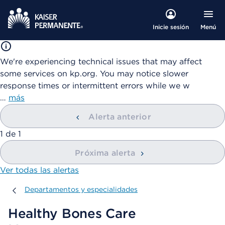
Menú
Inicie sesión
We're experiencing technical issues that may affect
some services on kp.org. You may notice slower
response times or intermittent errors while we w
…
más
Alerta anterior
mostrando
1
de
1
Próxima alerta
Ver todas las alertas
Departamentos y especialidades
Departamentos y especialidades
Healthy Bones Care