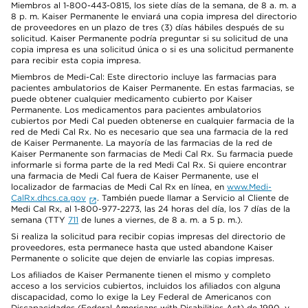
Miembros al 1-800-443-0815, los siete días de la semana, de 8 a. m. a
8 p. m. Kaiser Permanente le enviará una copia impresa del directorio
de proveedores en un plazo de tres (3) días hábiles después de su
solicitud. Kaiser Permanente podría preguntar si su solicitud de una
copia impresa es una solicitud única o si es una solicitud permanente
para recibir esta copia impresa.
Miembros de Medi-Cal: Este directorio incluye las farmacias para
pacientes ambulatorios de Kaiser Permanente. En estas farmacias, se
puede obtener cualquier medicamento cubierto por Kaiser
Permanente. Los medicamentos para pacientes ambulatorios
cubiertos por Medi Cal pueden obtenerse en cualquier farmacia de la
red de Medi Cal Rx. No es necesario que sea una farmacia de la red
de Kaiser Permanente. La mayoría de las farmacias de la red de
Kaiser Permanente son farmacias de Medi Cal Rx. Su farmacia puede
informarle si forma parte de la red Medi Cal Rx. Si quiere encontrar
una farmacia de Medi Cal fuera de Kaiser Permanente, use el
localizador de farmacias de Medi Cal Rx en línea, en
www.Medi-
CalRx.dhcs.ca.gov
. También puede llamar a Servicio al Cliente de
Medi Cal Rx, al 1-800-977-2273, las 24 horas del día, los 7 días de la
semana (TTY
711
de lunes a viernes, de 8 a. m. a 5 p. m.).
Si realiza la solicitud para recibir copias impresas del directorio de
proveedores, esta permanece hasta que usted abandone Kaiser
Permanente o solicite que dejen de enviarle las copias impresas.
Los afiliados de Kaiser Permanente tienen el mismo y completo
acceso a los servicios cubiertos, incluidos los afiliados con alguna
discapacidad, como lo exige la Ley Federal de Americanos con
Discapacidades (Federal Americans with Disabilities Act) de 1990, y