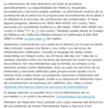
La información de este directorio en línea se actualiza
periódicamente. La disponibilidad de médicos, hospitales,
proveedores y servicios puede cambiar. La información acerca de un
profesional de la salud nos la proporciona el profesional de la salud o
se obtiene en el proceso de certificación de credenciales. Si tiene
alguna pregunta, llámenos al 1-800-464-4000 (sin costo). Para
personas con problemas auditivos y del habla: 1-800-464-4000 (sin
costo) o línea TTY al
711
(sin costo). También puede llamar al Colegio
de Médicos de California (Medical Board of California) al 916-263-
2382 o visitar
su sitio web
(en inglés).
Queremos comunicarnos con usted en el idioma con el que se sienta
más cómodo cuando nos llame o nos visite. Los servicios de
interpretación calificados, incluido el lenguaje de señas, están
disponibles sin ningún costo, las 24 horas del día, los 7 días de la
semana, durante todos los horarios de atención en todos los puntos
de contacto. No recomendamos que la familia, los amigos o los
menores actúen como intérpretes. Solo se usan los servicios de un
intérprete y personal calificado para proporcionar ayuda con el
idioma. Esto puede incluir proveedores, personal e intérpretes del
cuidado de la salud bilingües. Están a su disposición diferentes tipos
de comunicación: en persona, por teléfono, por video u otras.
Obtenga información sobre los servicios de interpretación
.
Si desea reportar un posible error con la información de un
proveedor o un centro de atención,
comuníquese con nosotros
.
Miembro de Medicare: Para solicitar una copia impresa del directorio
de proveedores de Kaiser Permanente, llame a Servicio a los