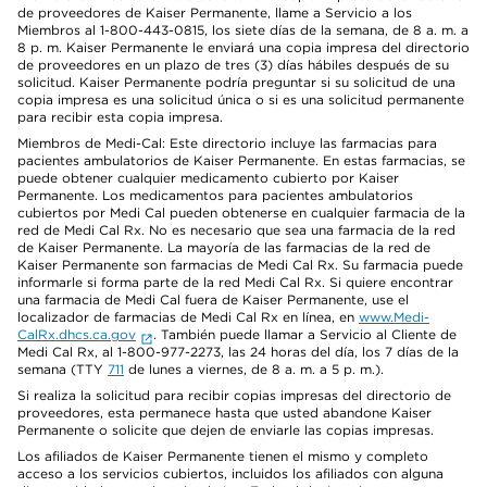
de proveedores de Kaiser Permanente, llame a Servicio a los
Miembros al 1-800-443-0815, los siete días de la semana, de 8 a. m. a
8 p. m. Kaiser Permanente le enviará una copia impresa del directorio
de proveedores en un plazo de tres (3) días hábiles después de su
solicitud. Kaiser Permanente podría preguntar si su solicitud de una
copia impresa es una solicitud única o si es una solicitud permanente
para recibir esta copia impresa.
Miembros de Medi-Cal: Este directorio incluye las farmacias para
pacientes ambulatorios de Kaiser Permanente. En estas farmacias, se
puede obtener cualquier medicamento cubierto por Kaiser
Permanente. Los medicamentos para pacientes ambulatorios
cubiertos por Medi Cal pueden obtenerse en cualquier farmacia de la
red de Medi Cal Rx. No es necesario que sea una farmacia de la red
de Kaiser Permanente. La mayoría de las farmacias de la red de
Kaiser Permanente son farmacias de Medi Cal Rx. Su farmacia puede
informarle si forma parte de la red Medi Cal Rx. Si quiere encontrar
una farmacia de Medi Cal fuera de Kaiser Permanente, use el
localizador de farmacias de Medi Cal Rx en línea, en
www.Medi-
CalRx.dhcs.ca.gov
. También puede llamar a Servicio al Cliente de
Medi Cal Rx, al 1-800-977-2273, las 24 horas del día, los 7 días de la
semana (TTY
711
de lunes a viernes, de 8 a. m. a 5 p. m.).
Si realiza la solicitud para recibir copias impresas del directorio de
proveedores, esta permanece hasta que usted abandone Kaiser
Permanente o solicite que dejen de enviarle las copias impresas.
Los afiliados de Kaiser Permanente tienen el mismo y completo
acceso a los servicios cubiertos, incluidos los afiliados con alguna