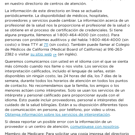
en nuestro directorio de centros de atención.
La información de este directorio en línea se actualiza
periódicamente. La disponibilidad de médicos, hospitales,
proveedores y servicios puede cambiar. La información acerca de un
profesional de la salud nos la proporciona el profesional de la salud o
se obtiene en el proceso de certificación de credenciales. Si tiene
alguna pregunta, llámenos al 1-800-464-4000 (sin costo). Para
personas con problemas auditivos y del habla: 1-800-464-4000 (sin
costo) o línea TTY al
711
(sin costo). También puede llamar al Colegio
de Médicos de California (Medical Board of California) al 916-263-
2382 o visitar
su sitio web
(en inglés).
Queremos comunicarnos con usted en el idioma con el que se sienta
más cómodo cuando nos llame o nos visite. Los servicios de
interpretación calificados, incluido el lenguaje de señas, están
disponibles sin ningún costo, las 24 horas del día, los 7 días de la
semana, durante todos los horarios de atención en todos los puntos
de contacto. No recomendamos que la familia, los amigos o los
menores actúen como intérpretes. Solo se usan los servicios de un
intérprete y personal calificado para proporcionar ayuda con el
idioma. Esto puede incluir proveedores, personal e intérpretes del
cuidado de la salud bilingües. Están a su disposición diferentes tipos
de comunicación: en persona, por teléfono, por video u otras.
Obtenga información sobre los servicios de interpretación
.
Si desea reportar un posible error con la información de un
proveedor o un centro de atención,
comuníquese con nosotros
.
Miembro de Medicare: Para solicitar una copia impresa del directorio