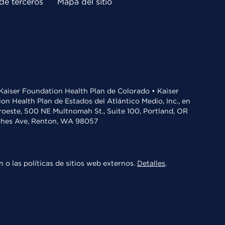
de terceros
Mapa del sitio
• Kaiser Foundation Health Plan de Colorado • Kaiser
n Health Plan de Estados del Atlántico Medio, Inc., en
oroeste, 500 NE Multnomah St., Suite 100, Portland, OR
aches Ave, Renton, WA 98057
 o las políticas de sitios web externos.
Detalles
.