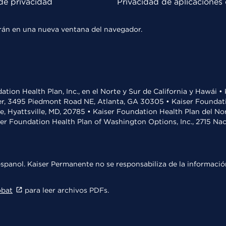
de privacidad
Privacidad de aplicaciones 
rirán en una nueva ventana del navegador.
ation Health Plan, Inc., en el Norte y Sur de California y Hawái 
r, 3495 Piedmont Road NE, Atlanta, GA 30305 • Kaiser Foundatio
ve, Hyattsville, MD, 20785 • Kaiser Foundation Health Plan del N
ser Foundation Health Plan of Washington Options, Inc., 2715 N
spanol. Kaiser Permanente no se responsabiliza de la información
obat
para leer archivos PDFs.