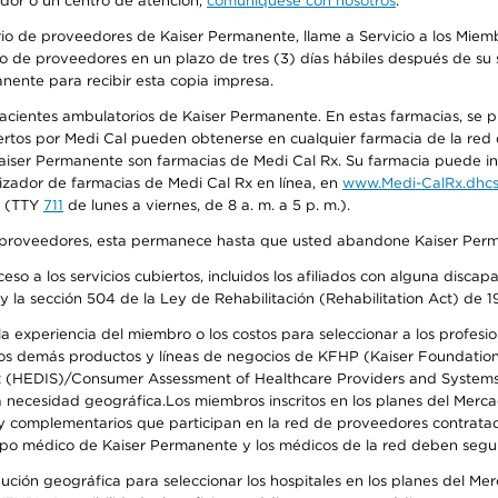
edor o un centro de atención,
comuníquese con nosotros
.
io de proveedores de Kaiser Permanente, llame a Servicio a los Miembr
o de proveedores en un plazo de tres (3) días hábiles después de su s
anente para recibir esta copia impresa.
 pacientes ambulatorios de Kaiser Permanente. En estas farmacias, se
tos por Medi Cal pueden obtenerse en cualquier farmacia de la red d
iser Permanente son farmacias de Medi Cal Rx. Su farmacia puede info
izador de farmacias de Medi Cal Rx en línea, en
www.Medi-CalRx.dhcs
na (TTY
711
de lunes a viernes, de 8 a. m. a 5 p. m.).
o de proveedores, esta permanece hasta que usted abandone Kaiser Perm
so a los servicios cubiertos, incluidos los afiliados con alguna disc
y la sección 504 de la Ley de Rehabilitación (Rehabilitation Act) de 1
 experiencia del miembro o los costos para seleccionar a los profesiona
s demás productos y líneas de negocios de KFHP (Kaiser Foundation He
t (HEDIS)/Consumer Assessment of Healthcare Providers and Systems (
 la necesidad geográfica.Los miembros inscritos en los planes del Me
s y complementarios que participan en la red de proveedores contrata
o médico de Kaiser Permanente y los médicos de la red deben seguir l
ribución geográfica para seleccionar los hospitales en los planes del 