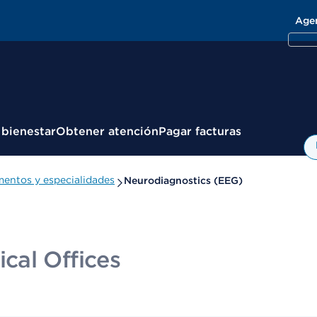
Age
 bienestar
Obtener atención
Pagar facturas
entos y especialidades
Neurodiagnostics (EEG)
cal Offices