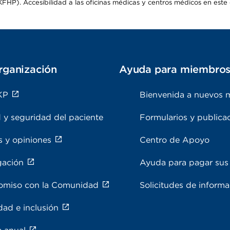
HP). Accesibilidad a las oficinas médicas y centros médicos en este d
rganización
Ayuda para miembro
KP
Bienvenida a nuevos 
 y seguridad del paciente
Formularios y publica
s y opiniones
Centro de Apoyo
gación
Ayuda para pagar sus 
miso con la Comunidad
Solicitudes de inform
dad e inclusión