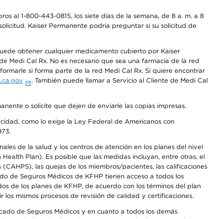
os al 1-800-443-0815, los siete días de la semana, de 8 a. m. a 8
olicitud. Kaiser Permanente podría preguntar si su solicitud de
 puede obtener cualquier medicamento cubierto por Kaiser
e Medi Cal Rx. No es necesario que sea una farmacia de la red
rmarle si forma parte de la red Medi Cal Rx. Si quiere encontrar
.ca.gov
. También puede llamar a Servicio al Cliente de Medi Cal
anente o solicite que dejen de enviarle las copias impresas.
apacidad, como lo exige la Ley Federal de Americanos con
973.
les de la salud y los centros de atención en los planes del nivel
alth Plan). Es posible que las medidas incluyan, entre otras, el
CAHPS), las quejas de los miembros/pacientes, las calificaciones
rcado de Seguros Médicos de KFHP tienen acceso a todos los
dos de los planes de KFHP, de acuerdo con los términos del plan
os mismos procesos de revisión de calidad y certificaciones.
Mercado de Seguros Médicos y en cuanto a todos los demás