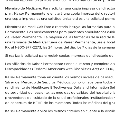
Si desea reportar un posible error con la información de un prove
Miembro de Medicare: Para solicitar una copia impresa del director
p. m. Kaiser Permanente le enviará una copia impresa del directori
una copia impresa es una solicitud única o si es una solicitud perm
Miembros de Medi-Cal: Este directorio incluye las farmacias para
Permanente. Los medicamentos para pacientes ambulatorios cubier
de Kaiser Permanente. La mayoría de las farmacias de la red de Ka
una farmacia de Medi Cal fuera de Kaiser Permanente, use el local
Rx, al 1-800-977-2273, las 24 horas del día, los 7 días de la sema
Si realiza la solicitud para recibir copias impresas del directori
Los afiliados de Kaiser Permanente tienen el mismo y completo acce
Discapacidades (Federal Americans with Disabilities Act) de 1990, 
Kaiser Permanente toma en cuenta los mismos niveles de calidad, la
Silver del Mercado de Seguros Médicos, como lo hace para todos lo
rendimiento de Healthcare Effectiveness Data and Information Se
de seguridad del paciente, las medidas de calidad del hospital y
proveedores del cuidado de la salud profesionales, institucionale
de cobertura de KFHP de los miembros. Todos los médicos del grup
Kaiser Permanente aplica los mismos criterios en cuanto a la dist