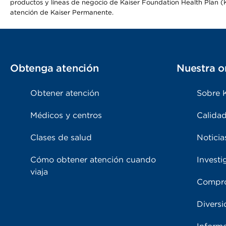
productos y líneas de negocio de Kaiser Foundation Health Plan (KF
atención de Kaiser Permanente.
Obtenga atención
Nuestra o
Obtener atención
Sobre 
Médicos y centros
Calidad
Clases de salud
Noticia
Cómo obtener atención cuando
Investi
viaja
Compro
Diversi