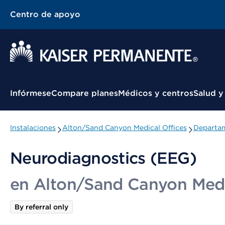
Centro de apoyo
Menú contextual
Infórmese
Compare planes
Médicos y centros
Salud y
Instalaciones
Alton/Sand Canyon Medical Offices
Departam
Neurodiagnostics (EEG)
en Alton/Sand Canyon Medi
By referral only