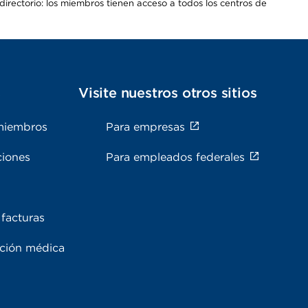
irectorio: los miembros tienen acceso a todos los centros de
s
Visite nuestros otros sitios
miembros
Para empresas
ciones
Para empleados federales
facturas
ación médica