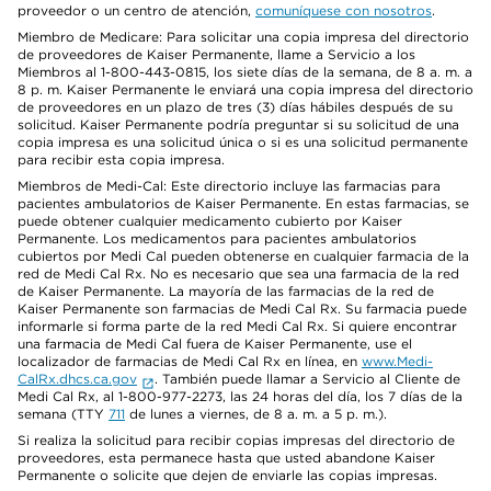
proveedor o un centro de atención,
comuníquese con nosotros
.
Miembro de Medicare: Para solicitar una copia impresa del directorio
de proveedores de Kaiser Permanente, llame a Servicio a los
Miembros al 1-800-443-0815, los siete días de la semana, de 8 a. m. a
8 p. m. Kaiser Permanente le enviará una copia impresa del directorio
de proveedores en un plazo de tres (3) días hábiles después de su
solicitud. Kaiser Permanente podría preguntar si su solicitud de una
copia impresa es una solicitud única o si es una solicitud permanente
para recibir esta copia impresa.
Miembros de Medi-Cal: Este directorio incluye las farmacias para
pacientes ambulatorios de Kaiser Permanente. En estas farmacias, se
puede obtener cualquier medicamento cubierto por Kaiser
Permanente. Los medicamentos para pacientes ambulatorios
cubiertos por Medi Cal pueden obtenerse en cualquier farmacia de la
red de Medi Cal Rx. No es necesario que sea una farmacia de la red
de Kaiser Permanente. La mayoría de las farmacias de la red de
Kaiser Permanente son farmacias de Medi Cal Rx. Su farmacia puede
informarle si forma parte de la red Medi Cal Rx. Si quiere encontrar
una farmacia de Medi Cal fuera de Kaiser Permanente, use el
localizador de farmacias de Medi Cal Rx en línea, en
www.Medi-
CalRx.dhcs.ca.gov
. También puede llamar a Servicio al Cliente de
Medi Cal Rx, al 1-800-977-2273, las 24 horas del día, los 7 días de la
semana (TTY
711
de lunes a viernes, de 8 a. m. a 5 p. m.).
Si realiza la solicitud para recibir copias impresas del directorio de
proveedores, esta permanece hasta que usted abandone Kaiser
Permanente o solicite que dejen de enviarle las copias impresas.