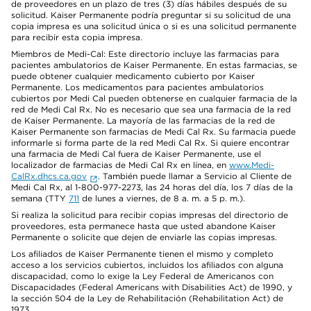
de proveedores en un plazo de tres (3) días hábiles después de su
solicitud. Kaiser Permanente podría preguntar si su solicitud de una
copia impresa es una solicitud única o si es una solicitud permanente
para recibir esta copia impresa.
Miembros de Medi-Cal: Este directorio incluye las farmacias para
pacientes ambulatorios de Kaiser Permanente. En estas farmacias, se
puede obtener cualquier medicamento cubierto por Kaiser
Permanente. Los medicamentos para pacientes ambulatorios
cubiertos por Medi Cal pueden obtenerse en cualquier farmacia de la
red de Medi Cal Rx. No es necesario que sea una farmacia de la red
de Kaiser Permanente. La mayoría de las farmacias de la red de
Kaiser Permanente son farmacias de Medi Cal Rx. Su farmacia puede
informarle si forma parte de la red Medi Cal Rx. Si quiere encontrar
una farmacia de Medi Cal fuera de Kaiser Permanente, use el
localizador de farmacias de Medi Cal Rx en línea, en
www.Medi-
CalRx.dhcs.ca.gov
. También puede llamar a Servicio al Cliente de
Medi Cal Rx, al 1-800-977-2273, las 24 horas del día, los 7 días de la
semana (TTY
711
de lunes a viernes, de 8 a. m. a 5 p. m.).
Si realiza la solicitud para recibir copias impresas del directorio de
proveedores, esta permanece hasta que usted abandone Kaiser
Permanente o solicite que dejen de enviarle las copias impresas.
Los afiliados de Kaiser Permanente tienen el mismo y completo
acceso a los servicios cubiertos, incluidos los afiliados con alguna
discapacidad, como lo exige la Ley Federal de Americanos con
Discapacidades (Federal Americans with Disabilities Act) de 1990, y
la sección 504 de la Ley de Rehabilitación (Rehabilitation Act) de
1973.