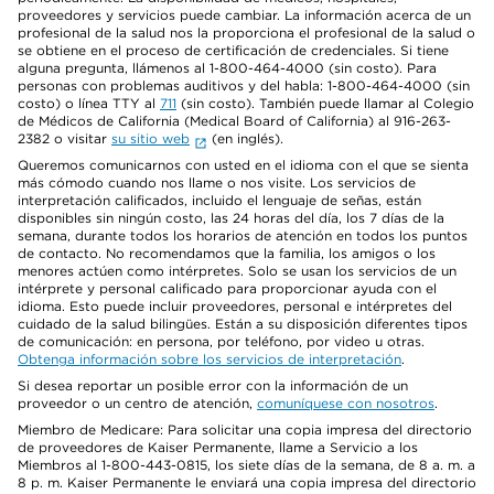
proveedores y servicios puede cambiar. La información acerca de un
profesional de la salud nos la proporciona el profesional de la salud o
se obtiene en el proceso de certificación de credenciales. Si tiene
alguna pregunta, llámenos al 1-800-464-4000 (sin costo). Para
personas con problemas auditivos y del habla: 1-800-464-4000 (sin
costo) o línea TTY al
711
(sin costo). También puede llamar al Colegio
de Médicos de California (Medical Board of California) al 916-263-
2382 o visitar
su sitio web
(en inglés).
Queremos comunicarnos con usted en el idioma con el que se sienta
más cómodo cuando nos llame o nos visite. Los servicios de
interpretación calificados, incluido el lenguaje de señas, están
disponibles sin ningún costo, las 24 horas del día, los 7 días de la
semana, durante todos los horarios de atención en todos los puntos
de contacto. No recomendamos que la familia, los amigos o los
menores actúen como intérpretes. Solo se usan los servicios de un
intérprete y personal calificado para proporcionar ayuda con el
idioma. Esto puede incluir proveedores, personal e intérpretes del
cuidado de la salud bilingües. Están a su disposición diferentes tipos
de comunicación: en persona, por teléfono, por video u otras.
Obtenga información sobre los servicios de interpretación
.
Si desea reportar un posible error con la información de un
proveedor o un centro de atención,
comuníquese con nosotros
.
Miembro de Medicare: Para solicitar una copia impresa del directorio
de proveedores de Kaiser Permanente, llame a Servicio a los
Miembros al 1-800-443-0815, los siete días de la semana, de 8 a. m. a
8 p. m. Kaiser Permanente le enviará una copia impresa del directorio