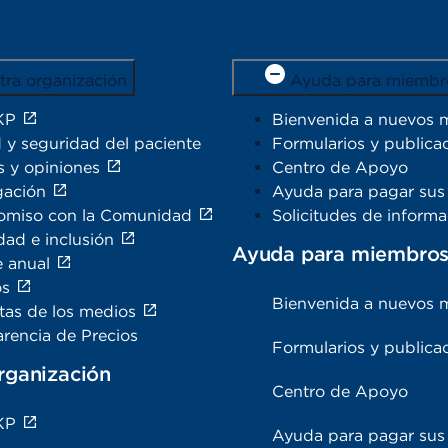
tra organización
Ayuda para miembr
KP
Bienvenida a nuevos 
 y seguridad del paciente
Formularios y publica
s y opiniones
Centro de Apoyo
gación
Ayuda para pagar sus 
miso con la Comunidad
Solicitudes de inform
dad e inclusión
Ayuda para miembro
e anual
os
Bienvenida a nuevos 
tas de los medios
rencia de Precios
Formularios y publica
rganización
Centro de Apoyo
KP
Ayuda para pagar sus 