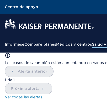
Centro de apoyo
Menú contextual
Infórmese
Compare planes
Médicos y centros
Salud y
Los casos de sarampión están aumentando en varios 
Alerta anterior
mostrando
1
de
1
Próxima alerta
Ver todas las alertas