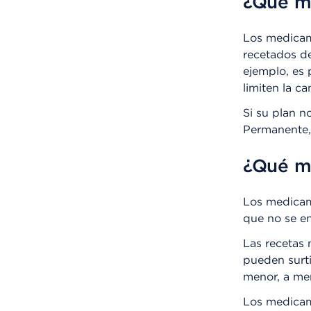
¿Qué m
Los medicam
recetados de
ejemplo, es
limiten la 
Si su plan n
Permanente,
¿Qué m
Los medicam
que no se en
Las recetas
pueden surti
menor, a me
Los medicam