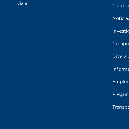
viaja
Calidad
Noticia
Investi
Compro
Diversi
Inform
Emple
Pregun
Transpa