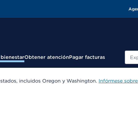
Age
Busc
 bienestar
Obtener atención
Pagar facturas
estados, incluidos Oregon y Washington.
Infórmese sobre