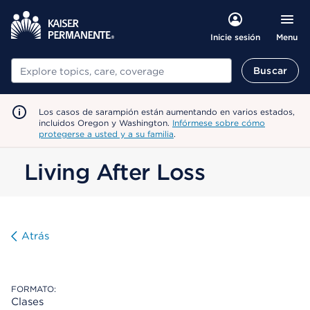
Menu
Inicie sesión
Buscar
Buscar
Los casos de sarampión están aumentando en varios estados,
incluidos Oregon y Washington.
Infórmese sobre cómo
protegerse a usted y a su familia
.
Living After Loss
Atrás
FORMATO:
Clases