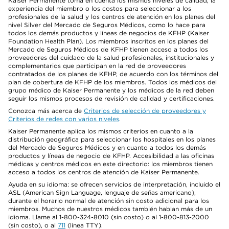
Kaiser Permanente toma en cuenta los mismos niveles de calidad, la
experiencia del miembro o los costos para seleccionar a los
profesionales de la salud y los centros de atención en los planes del
nivel Silver del Mercado de Seguros Médicos, como lo hace para
todos los demás productos y líneas de negocios de KFHP (Kaiser
Foundation Health Plan). Los miembros inscritos en los planes del
Mercado de Seguros Médicos de KFHP tienen acceso a todos los
proveedores del cuidado de la salud profesionales, institucionales y
complementarios que participan en la red de proveedores
contratados de los planes de KFHP, de acuerdo con los términos del
plan de cobertura de KFHP de los miembros. Todos los médicos del
grupo médico de Kaiser Permanente y los médicos de la red deben
seguir los mismos procesos de revisión de calidad y certificaciones.
Conozca más acerca de
Criterios de selección de proveedores y
Criterios de redes con varios niveles
.
Kaiser Permanente aplica los mismos criterios en cuanto a la
distribución geográfica para seleccionar los hospitales en los planes
del Mercado de Seguros Médicos y en cuanto a todos los demás
productos y líneas de negocio de KFHP. Accesibilidad a las oficinas
médicas y centros médicos en este directorio: los miembros tienen
acceso a todos los centros de atención de Kaiser Permanente.
Ayuda en su idioma: se ofrecen servicios de interpretación, incluido el
ASL (American Sign Language, lenguaje de señas americano),
durante el horario normal de atención sin costo adicional para los
miembros. Muchos de nuestros médicos también hablan más de un
idioma. Llame al 1-800-324-8010 (sin costo) o al 1-800-813-2000
(sin costo), o al
711
(línea TTY).