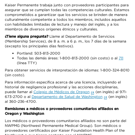
Kaiser Permanente trabaja junto con proveedores participantes para
asegurar que se cumplan todas las competencias culturales. Estamos
comprometidos a garantizar que los servicios se brinden de manera
culturalmente competente a todos los miembros, incluidos aquellos
con habilidades limitadas de lectura y manejo del inglés, y a los
miembros de diversos orígenes étnicos y culturales.
¿Tiene alguna pregunta?
Llame al Departamento de Servicios
(Membership Services), de 8 a. m. a 6 p. m., los 7 días de la semana
(excepto los principales días festivos).
Portland: 503-813-2000
Todas las demás áreas: 1-800-813-2000 (sin costo) o al
711
(línea TTY)
Para obtener servicios de interpretación de idiomas: 1-800-324-8010
(sin costo).
Para información específica acerca de una licencia, incluyendo el
historial de negligencia profesional y las acciones disciplinarias,
puede llamar al
Colegio de Médicos de Oregon
(en inglés) al 971-
673-2700 o al
Departamento de Salud de Washington
(en inglés)
al 360-236-4700.
Remisiones a médicos o proveedores comunitarios afiliados en
Oregon y Washington
Los médicos o proveedores comunitarios afiliados no son parte del
NWPMG (Northwest Permanente Medical Group). Son médicos o
proveedores certificados por Kaiser Foundation Health Plan of the