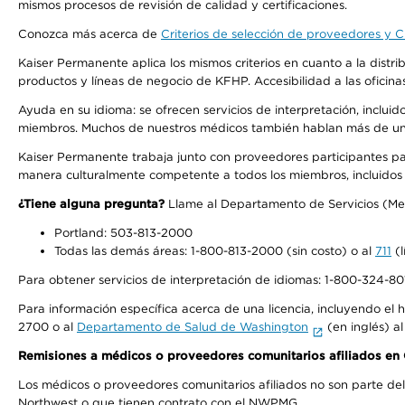
mismos procesos de revisión de calidad y certificaciones.
Conozca más acerca de
Criterios de selección de proveedores y Cr
Kaiser Permanente aplica los mismos criterios en cuanto a la dist
productos y líneas de negocio de KFHP. Accesibilidad a las oficin
Ayuda en su idioma: se ofrecen servicios de interpretación, inclui
miembros. Muchos de nuestros médicos también hablan más de un id
Kaiser Permanente trabaja junto con proveedores participantes pa
manera culturalmente competente a todos los miembros, incluidos aq
¿Tiene alguna pregunta?
Llame al Departamento de Servicios (Membe
Portland: 503-813-2000
Todas las demás áreas: 1-800-813-2000 (sin costo) o al
711
(l
Para obtener servicios de interpretación de idiomas: 1-800-324-801
Para información específica acerca de una licencia, incluyendo el hi
2700 o al
Departamento de Salud de Washington
(en inglés) a
Remisiones a médicos o proveedores comunitarios afiliados e
Los médicos o proveedores comunitarios afiliados no son parte d
Northwest o que tienen contrato con el NWPMG.