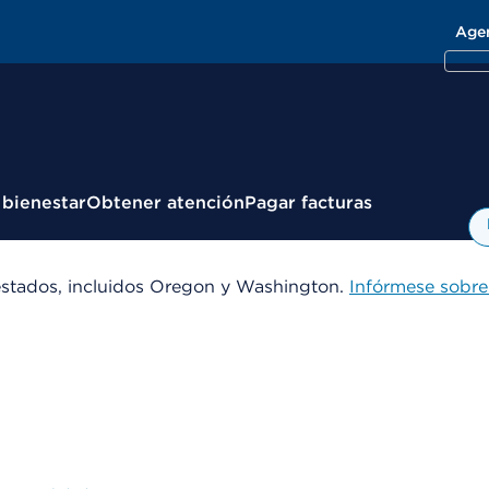
Age
 bienestar
Obtener atención
Pagar facturas
estados, incluidos Oregon y Washington.
Infórmese sobre