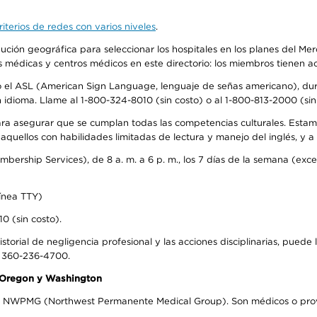
iterios de redes con varios niveles
.
ribución geográfica para seleccionar los hospitales en los planes del 
as médicas y centros médicos en este directorio: los miembros tienen 
do el ASL (American Sign Language, lenguaje de señas americano), dura
ioma. Llame al 1-800-324-8010 (sin costo) o al 1-800-813-2000 (sin 
ra asegurar que se cumplan todas las competencias culturales. Estam
uellos con habilidades limitadas de lectura y manejo del inglés, y a 
rship Services), de 8 a. m. a 6 p. m., los 7 días de la semana (except
ínea TTY)
0 (sin costo).
storial de negligencia profesional y las acciones disciplinarias, puede 
l 360-236-4700.
n Oregon y Washington
el NWPMG (Northwest Permanente Medical Group). Son médicos o prove