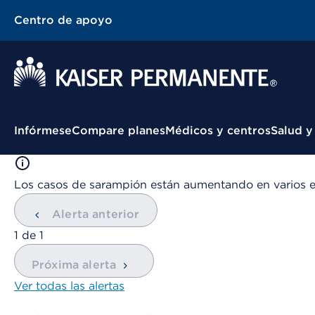
Centro de apoyo
Menú contextual
Infórmese
Compare planes
Médicos y centros
Salud y
Los casos de sarampión están aumentando en varios 
Alerta anterior
mostrando
1
de
1
Próxima alerta
Ver todas las alertas