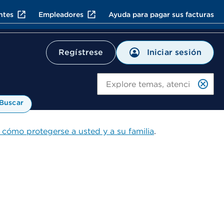
ntes
Empleadores
Ayuda para pagar sus facturas
Iniciar sesión
Regístrese
Bu
Buscar
 cómo protegerse a usted y a su familia
.