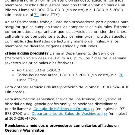
durante el horario normal de atención sin costo adicional para los
miembros. Muchos de nuestros médicos también hablan más de un
idioma. Llame al 1-800-324-8010 (sin costo) o al 1-800-813-2000
(sin costo), o al
711
(línea TTY).
Kaiser Permanente trabaja junto con proveedores participantes para
asegurar que se cumplan todas las competencias culturales. Estamos
comprometidos a garantizar que los servicios se brinden de manera
culturalmente competente a todos los miembros, incluidos aquellos
con habilidades limitadas de lectura y manejo del inglés, y a los
miembros de diversos orígenes étnicos y culturales.
¿Tiene alguna pregunta?
Llame al Departamento de Servicios
(Membership Services), de 8 a. m. a 6 p. m., los 7 días de la semana
(excepto los principales días festivos).
Portland: 503-813-2000
Todas las demás áreas: 1-800-813-2000 (sin costo) o al
711
(línea TTY)
Para obtener servicios de interpretación de idiomas: 1-800-324-8010
(sin costo).
Para información específica acerca de una licencia, incluyendo el
historial de negligencia profesional y las acciones disciplinarias,
puede llamar al
Colegio de Médicos de Oregon
(en inglés) al 971-
673-2700 o al
Departamento de Salud de Washington
(en inglés)
al 360-236-4700.
Remisiones a médicos o proveedores comunitarios afiliados en
Oregon y Washington