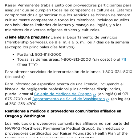
Kaiser Permanente trabaja junto con proveedores participantes para
asegurar que se cumplan todas las competencias culturales. Estamos
comprometidos a garantizar que los servicios se brinden de manera
culturalmente competente a todos los miembros, incluidos aquellos
con habilidades limitadas de lectura y manejo del inglés, y a los
miembros de diversos orígenes étnicos y culturales.
¿Tiene alguna pregunta?
Llame al Departamento de Servicios
(Membership Services), de 8 a. m. a 6 p. m., los 7 días de la semana
(excepto los principales días festivos).
Portland: 503-813-2000
Todas las demás áreas: 1-800-813-2000 (sin costo) o al
711
(línea TTY)
Para obtener servicios de interpretación de idiomas: 1-800-324-8010
(sin costo).
Para información específica acerca de una licencia, incluyendo el
historial de negligencia profesional y las acciones disciplinarias,
puede llamar al
Colegio de Médicos de Oregon
(en inglés) al 971-
673-2700 o al
Departamento de Salud de Washington
(en inglés)
al 360-236-4700.
Remisiones a médicos o proveedores comunitarios afiliados en
Oregon y Washington
Los médicos o proveedores comunitarios afiliados no son parte del
NWPMG (Northwest Permanente Medical Group). Son médicos o
proveedores certificados por Kaiser Foundation Health Plan of the