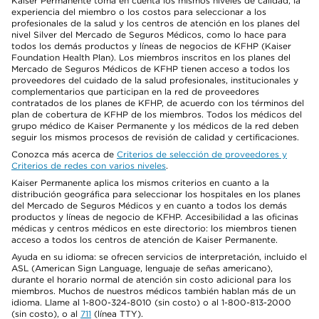
Kaiser Permanente toma en cuenta los mismos niveles de calidad, la
experiencia del miembro o los costos para seleccionar a los
profesionales de la salud y los centros de atención en los planes del
nivel Silver del Mercado de Seguros Médicos, como lo hace para
todos los demás productos y líneas de negocios de KFHP (Kaiser
Foundation Health Plan). Los miembros inscritos en los planes del
Mercado de Seguros Médicos de KFHP tienen acceso a todos los
proveedores del cuidado de la salud profesionales, institucionales y
complementarios que participan en la red de proveedores
contratados de los planes de KFHP, de acuerdo con los términos del
plan de cobertura de KFHP de los miembros. Todos los médicos del
grupo médico de Kaiser Permanente y los médicos de la red deben
seguir los mismos procesos de revisión de calidad y certificaciones.
Conozca más acerca de
Criterios de selección de proveedores y
Criterios de redes con varios niveles
.
Kaiser Permanente aplica los mismos criterios en cuanto a la
distribución geográfica para seleccionar los hospitales en los planes
del Mercado de Seguros Médicos y en cuanto a todos los demás
productos y líneas de negocio de KFHP. Accesibilidad a las oficinas
médicas y centros médicos en este directorio: los miembros tienen
acceso a todos los centros de atención de Kaiser Permanente.
Ayuda en su idioma: se ofrecen servicios de interpretación, incluido el
ASL (American Sign Language, lenguaje de señas americano),
durante el horario normal de atención sin costo adicional para los
miembros. Muchos de nuestros médicos también hablan más de un
idioma. Llame al 1-800-324-8010 (sin costo) o al 1-800-813-2000
(sin costo), o al
711
(línea TTY).