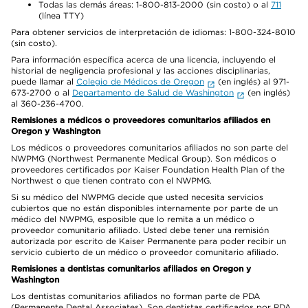
Todas las demás áreas: 1-800-813-2000 (sin costo) o al
711
(línea TTY)
Para obtener servicios de interpretación de idiomas: 1-800-324-8010
(sin costo).
Para información específica acerca de una licencia, incluyendo el
historial de negligencia profesional y las acciones disciplinarias,
puede llamar al
Colegio de Médicos de Oregon
(en inglés) al 971-
673-2700 o al
Departamento de Salud de Washington
(en inglés)
al 360-236-4700.
Remisiones a médicos o proveedores comunitarios afiliados en
Oregon y Washington
Los médicos o proveedores comunitarios afiliados no son parte del
NWPMG (Northwest Permanente Medical Group). Son médicos o
proveedores certificados por Kaiser Foundation Health Plan of the
Northwest o que tienen contrato con el NWPMG.
Si su médico del NWPMG decide que usted necesita servicios
cubiertos que no están disponibles internamente por parte de un
médico del NWPMG, esposible que lo remita a un médico o
proveedor comunitario afiliado. Usted debe tener una remisión
autorizada por escrito de Kaiser Permanente para poder recibir un
servicio cubierto de un médico o proveedor comunitario afiliado.
Remisiones a dentistas comunitarios afiliados en Oregon y
Washington
Los dentistas comunitarios afiliados no forman parte de PDA
(Permanente Dental Associates). Son dentistas certificados por PDA