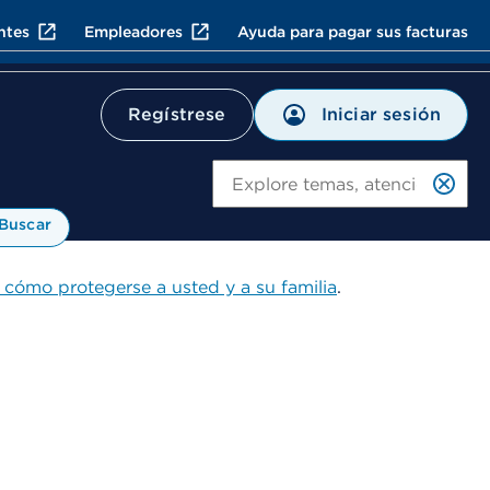
ntes
Empleadores
Ayuda para pagar sus facturas
Iniciar sesión
Regístrese
Bu
Buscar
 cómo protegerse a usted y a su familia
.