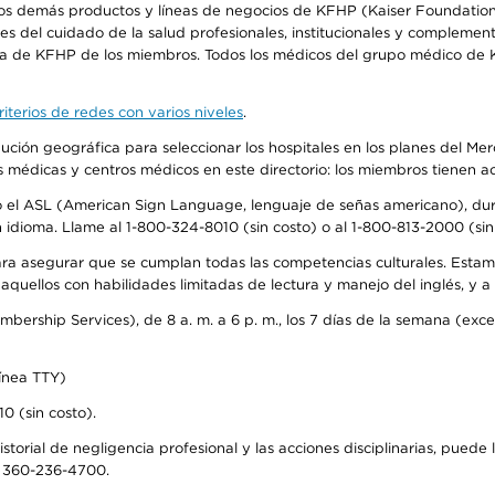
os demás productos y líneas de negocios de KFHP (Kaiser Foundation 
 del cuidado de la salud profesionales, institucionales y complement
ra de KFHP de los miembros. Todos los médicos del grupo médico de K
iterios de redes con varios niveles
.
ribución geográfica para seleccionar los hospitales en los planes del 
as médicas y centros médicos en este directorio: los miembros tienen 
do el ASL (American Sign Language, lenguaje de señas americano), dura
ioma. Llame al 1-800-324-8010 (sin costo) o al 1-800-813-2000 (sin 
ra asegurar que se cumplan todas las competencias culturales. Estam
uellos con habilidades limitadas de lectura y manejo del inglés, y a 
rship Services), de 8 a. m. a 6 p. m., los 7 días de la semana (except
ínea TTY)
0 (sin costo).
storial de negligencia profesional y las acciones disciplinarias, puede 
l 360-236-4700.