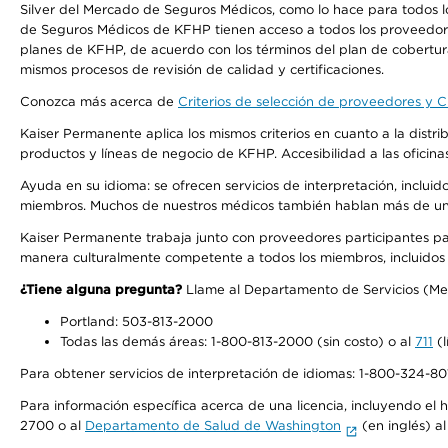
Silver del Mercado de Seguros Médicos, como lo hace para todos l
de Seguros Médicos de KFHP tienen acceso a todos los proveedores
planes de KFHP, de acuerdo con los términos del plan de cobertu
mismos procesos de revisión de calidad y certificaciones.
Conozca más acerca de
Criterios de selección de proveedores y Cr
Kaiser Permanente aplica los mismos criterios en cuanto a la dist
productos y líneas de negocio de KFHP. Accesibilidad a las oficin
Ayuda en su idioma: se ofrecen servicios de interpretación, inclui
miembros. Muchos de nuestros médicos también hablan más de un id
Kaiser Permanente trabaja junto con proveedores participantes pa
manera culturalmente competente a todos los miembros, incluidos aq
¿Tiene alguna pregunta?
Llame al Departamento de Servicios (Membe
Portland: 503-813-2000
Todas las demás áreas: 1-800-813-2000 (sin costo) o al
711
(l
Para obtener servicios de interpretación de idiomas: 1-800-324-801
Para información específica acerca de una licencia, incluyendo el hi
2700 o al
Departamento de Salud de Washington
(en inglés) a