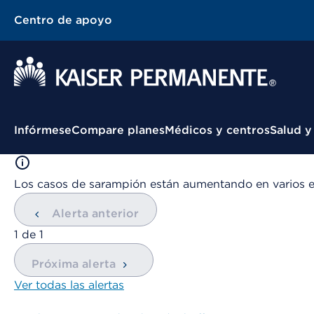
Centro de apoyo
Menú contextual
Infórmese
Compare planes
Médicos y centros
Salud y
Los casos de sarampión están aumentando en varios 
Alerta anterior
mostrando
1
de
1
Próxima alerta
Ver todas las alertas