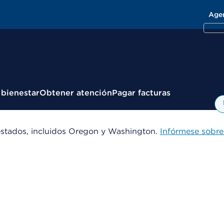
Age
 bienestar
Obtener atención
Pagar facturas
estados, incluidos Oregon y Washington.
Infórmese sobre