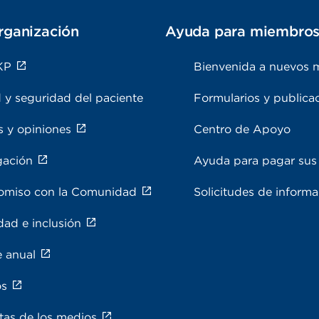
rganización
Ayuda para miembro
KP
Bienvenida a nuevos 
 y seguridad del paciente
Formularios y publica
s y opiniones
Centro de Apoyo
gación
Ayuda para pagar sus 
miso con la Comunidad
Solicitudes de inform
dad e inclusión
e anual
os
tas de los medios