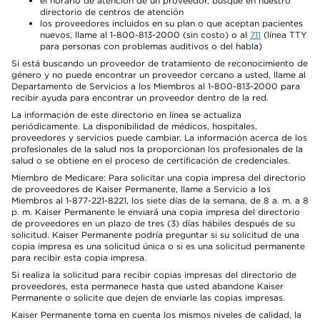
el horario de atención de un proveedor, busque en nuestro
directorio de centros de atención
los proveedores incluidos en su plan o que aceptan pacientes
nuevos, llame al 1-800-813-2000 (sin costo) o al
711
(línea TTY
para personas con problemas auditivos o del habla)
Si está buscando un proveedor de tratamiento de reconocimiento de
género y no puede encontrar un proveedor cercano a usted, llame al
Departamento de Servicios a los Miembros al 1-800-813-2000 para
recibir ayuda para encontrar un proveedor dentro de la red.
La información de este directorio en línea se actualiza
periódicamente. La disponibilidad de médicos, hospitales,
proveedores y servicios puede cambiar. La información acerca de los
profesionales de la salud nos la proporcionan los profesionales de la
salud o se obtiene en el proceso de certificación de credenciales.
Miembro de Medicare: Para solicitar una copia impresa del directorio
de proveedores de Kaiser Permanente, llame a Servicio a los
Miembros al 1-877-221-8221, los siete días de la semana, de 8 a. m. a 8
p. m. Kaiser Permanente le enviará una copia impresa del directorio
de proveedores en un plazo de tres (3) días hábiles después de su
solicitud. Kaiser Permanente podría preguntar si su solicitud de una
copia impresa es una solicitud única o si es una solicitud permanente
para recibir esta copia impresa.
Si realiza la solicitud para recibir copias impresas del directorio de
proveedores, esta permanece hasta que usted abandone Kaiser
Permanente o solicite que dejen de enviarle las copias impresas.
Kaiser Permanente toma en cuenta los mismos niveles de calidad, la