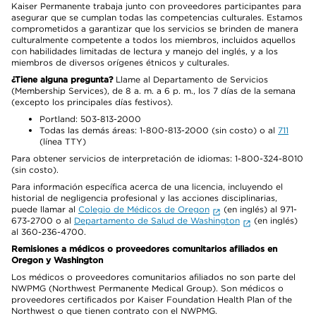
Kaiser Permanente trabaja junto con proveedores participantes para
asegurar que se cumplan todas las competencias culturales. Estamos
comprometidos a garantizar que los servicios se brinden de manera
culturalmente competente a todos los miembros, incluidos aquellos
con habilidades limitadas de lectura y manejo del inglés, y a los
miembros de diversos orígenes étnicos y culturales.
¿Tiene alguna pregunta?
Llame al Departamento de Servicios
(Membership Services), de 8 a. m. a 6 p. m., los 7 días de la semana
(excepto los principales días festivos).
Portland: 503-813-2000
Todas las demás áreas: 1-800-813-2000 (sin costo) o al
711
(línea TTY)
Para obtener servicios de interpretación de idiomas: 1-800-324-8010
(sin costo).
Para información específica acerca de una licencia, incluyendo el
historial de negligencia profesional y las acciones disciplinarias,
puede llamar al
Colegio de Médicos de Oregon
(en inglés) al 971-
673-2700 o al
Departamento de Salud de Washington
(en inglés)
al 360-236-4700.
Remisiones a médicos o proveedores comunitarios afiliados en
Oregon y Washington
Los médicos o proveedores comunitarios afiliados no son parte del
NWPMG (Northwest Permanente Medical Group). Son médicos o
proveedores certificados por Kaiser Foundation Health Plan of the
Northwest o que tienen contrato con el NWPMG.