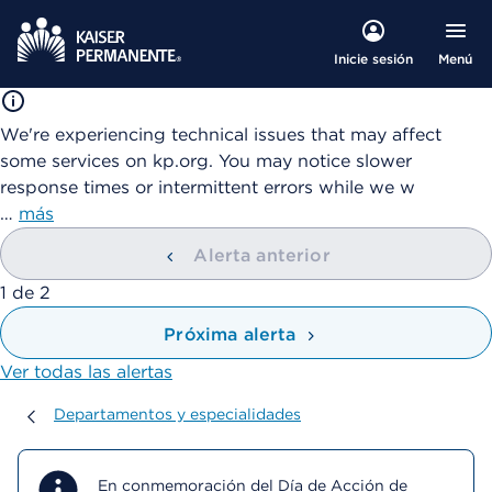
Menú
Inicie sesión
We're experiencing technical issues that may affect
some services on kp.org. You may notice slower
response times or intermittent errors while we w
…
más
Alerta anterior
mostrando
1
de
2
Próxima alerta
Ver todas las alertas
Departamentos y especialidades
Departamentos y especialidades
En conmemoración del Día de Acción de