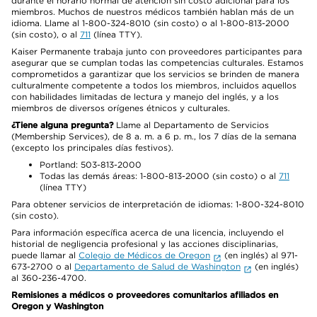
durante el horario normal de atención sin costo adicional para los
miembros. Muchos de nuestros médicos también hablan más de un
idioma. Llame al 1-800-324-8010 (sin costo) o al 1-800-813-2000
(sin costo), o al
711
(línea TTY).
Kaiser Permanente trabaja junto con proveedores participantes para
asegurar que se cumplan todas las competencias culturales. Estamos
comprometidos a garantizar que los servicios se brinden de manera
culturalmente competente a todos los miembros, incluidos aquellos
con habilidades limitadas de lectura y manejo del inglés, y a los
miembros de diversos orígenes étnicos y culturales.
¿Tiene alguna pregunta?
Llame al Departamento de Servicios
(Membership Services), de 8 a. m. a 6 p. m., los 7 días de la semana
(excepto los principales días festivos).
Portland: 503-813-2000
Todas las demás áreas: 1-800-813-2000 (sin costo) o al
711
(línea TTY)
Para obtener servicios de interpretación de idiomas: 1-800-324-8010
(sin costo).
Para información específica acerca de una licencia, incluyendo el
historial de negligencia profesional y las acciones disciplinarias,
puede llamar al
Colegio de Médicos de Oregon
(en inglés) al 971-
673-2700 o al
Departamento de Salud de Washington
(en inglés)
al 360-236-4700.
Remisiones a médicos o proveedores comunitarios afiliados en
Oregon y Washington