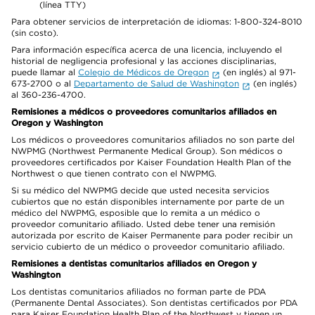
(línea TTY)
Para obtener servicios de interpretación de idiomas: 1-800-324-8010
(sin costo).
Para información específica acerca de una licencia, incluyendo el
historial de negligencia profesional y las acciones disciplinarias,
puede llamar al
Colegio de Médicos de Oregon
(en inglés) al 971-
673-2700 o al
Departamento de Salud de Washington
(en inglés)
al 360-236-4700.
Remisiones a médicos o proveedores comunitarios afiliados en
Oregon y Washington
Los médicos o proveedores comunitarios afiliados no son parte del
NWPMG (Northwest Permanente Medical Group). Son médicos o
proveedores certificados por Kaiser Foundation Health Plan of the
Northwest o que tienen contrato con el NWPMG.
Si su médico del NWPMG decide que usted necesita servicios
cubiertos que no están disponibles internamente por parte de un
médico del NWPMG, esposible que lo remita a un médico o
proveedor comunitario afiliado. Usted debe tener una remisión
autorizada por escrito de Kaiser Permanente para poder recibir un
servicio cubierto de un médico o proveedor comunitario afiliado.
Remisiones a dentistas comunitarios afiliados en Oregon y
Washington
Los dentistas comunitarios afiliados no forman parte de PDA
(Permanente Dental Associates). Son dentistas certificados por PDA
para Kaiser Foundation Health Plan of the Northwest y tienen un