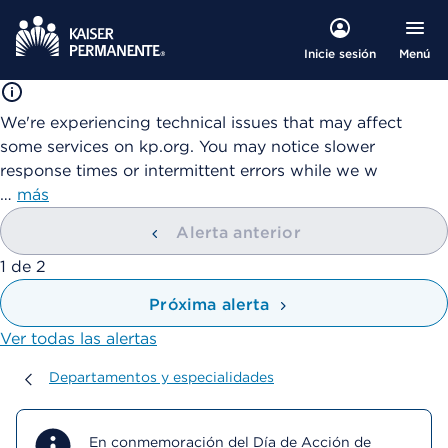
Menú
Inicie sesión
We're experiencing technical issues that may affect
some services on kp.org. You may notice slower
response times or intermittent errors while we w
…
más
Alerta anterior
mostrando
1
de
2
Próxima alerta
Ver todas las alertas
Departamentos y especialidades
Departamentos y especialidades
En conmemoración del Día de Acción de