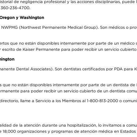
storial de negligencia profesional y las acciones disciplinarias, puede 
l 360-236-4700.
n Oregon y Washington
el NWPMG (Northwest Permanente Medical Group). Son médicos o prove
ertos que no están disponibles internamente por parte de un médico
r escrito de Kaiser Permanente para poder recibir un servicio cubiert
hington
anente Dental Associates). Son dentistas certificados por PDA para K
s que no están disponibles internamente por parte de un dentista de P
manente para poder recibir un servicio cubierto de un dentista comuni
 directorio, llame a Servicio a los Miembros al 1-800-813-2000 o comu
alidad de la atención durante una hospitalización, lo invitamos a com
s de 18,000 organizaciones y programas de atención médica en Estados