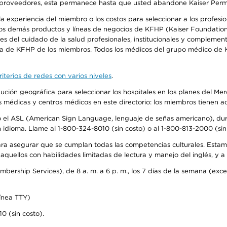
o de proveedores, esta permanece hasta que usted abandone Kaiser Perm
 experiencia del miembro o los costos para seleccionar a los profesiona
os demás productos y líneas de negocios de KFHP (Kaiser Foundation 
 del cuidado de la salud profesionales, institucionales y complement
ra de KFHP de los miembros. Todos los médicos del grupo médico de K
iterios de redes con varios niveles
.
ribución geográfica para seleccionar los hospitales en los planes del 
as médicas y centros médicos en este directorio: los miembros tienen 
do el ASL (American Sign Language, lenguaje de señas americano), dura
ioma. Llame al 1-800-324-8010 (sin costo) o al 1-800-813-2000 (sin 
ra asegurar que se cumplan todas las competencias culturales. Estam
uellos con habilidades limitadas de lectura y manejo del inglés, y a 
rship Services), de 8 a. m. a 6 p. m., los 7 días de la semana (except
ínea TTY)
0 (sin costo).