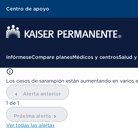
Centro de apoyo
Menú contextual
Infórmese
Compare planes
Médicos y centros
Salud y
Los casos de sarampión están aumentando en varios 
Alerta anterior
mostrando
1
de
1
Próxima alerta
Ver todas las alertas