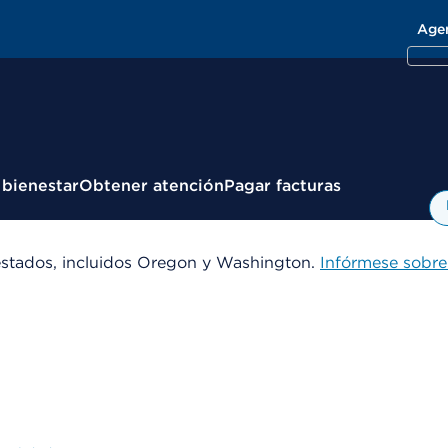
Age
 bienestar
Obtener atención
Pagar facturas
estados, incluidos Oregon y Washington.
Infórmese sobre