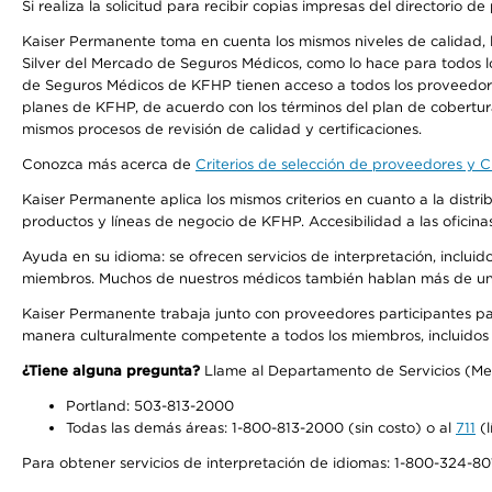
Si realiza la solicitud para recibir copias impresas del directori
Kaiser Permanente toma en cuenta los mismos niveles de calidad, la
Silver del Mercado de Seguros Médicos, como lo hace para todos l
de Seguros Médicos de KFHP tienen acceso a todos los proveedores
planes de KFHP, de acuerdo con los términos del plan de cobertu
mismos procesos de revisión de calidad y certificaciones.
Conozca más acerca de
Criterios de selección de proveedores y Cr
Kaiser Permanente aplica los mismos criterios en cuanto a la dist
productos y líneas de negocio de KFHP. Accesibilidad a las oficin
Ayuda en su idioma: se ofrecen servicios de interpretación, inclui
miembros. Muchos de nuestros médicos también hablan más de un id
Kaiser Permanente trabaja junto con proveedores participantes pa
manera culturalmente competente a todos los miembros, incluidos aq
¿Tiene alguna pregunta?
Llame al Departamento de Servicios (Membe
Portland: 503-813-2000
Todas las demás áreas: 1-800-813-2000 (sin costo) o al
711
(l
Para obtener servicios de interpretación de idiomas: 1-800-324-801