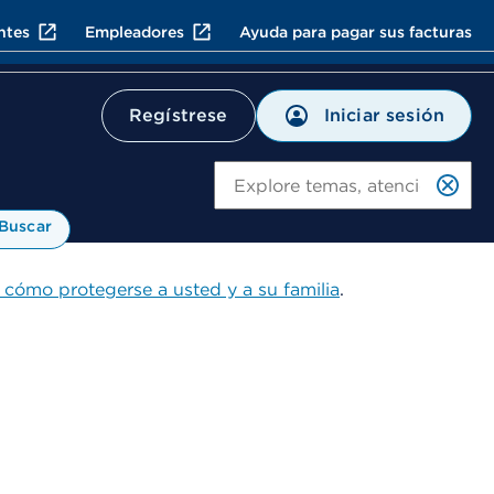
ntes
Empleadores
Ayuda para pagar sus facturas
Iniciar sesión
Regístrese
Bu
Buscar
 cómo protegerse a usted y a su familia
.