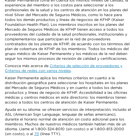
Kaiser Permanente toma en cuenta los mismos niveles de calidad, la
experiencia del miembro o los costos para seleccionar a los
profesionales de la salud y los centros de atención en los planes del
nivel Silver del Mercado de Seguros Médicos, como lo hace para
todos los demás productos y líneas de negocios de KFHP (Kaiser
Foundation Health Plan). Los miembros inscritos en los planes del
Mercado de Seguros Médicos de KFHP tienen acceso a todos los
proveedores del cuidado de la salud profesionales, institucionales y
complementarios que participan en la red de proveedores
contratados de los planes de KFHP, de acuerdo con los términos del
plan de cobertura de KFHP de los miembros. Todos los médicos del
grupo médico de Kaiser Permanente y los médicos de la red deben
seguir los mismos procesos de revisión de calidad y certificaciones.
Conozca más acerca de
Criterios de selección de proveedores y
Criterios de redes con varios niveles
.
Kaiser Permanente aplica los mismos criterios en cuanto a la
distribución geográfica para seleccionar los hospitales en los planes
del Mercado de Seguros Médicos y en cuanto a todos los demás
productos y líneas de negocio de KFHP. Accesibilidad a las oficinas
médicas y centros médicos en este directorio: los miembros tienen
acceso a todos los centros de atención de Kaiser Permanente.
Ayuda en su idioma: se ofrecen servicios de interpretación, incluido el
ASL (American Sign Language, lenguaje de señas americano),
durante el horario normal de atención sin costo adicional para los
miembros. Muchos de nuestros médicos también hablan más de un
idioma. Llame al 1-800-324-8010 (sin costo) o al 1-800-813-2000
(sin costo), o al
711
(línea TTY).